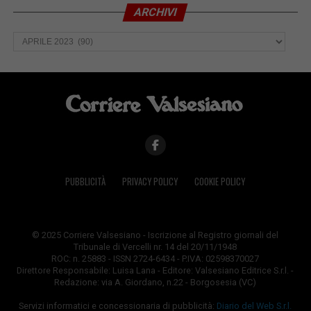
ARCHIVI
Archivi
PUBBLICITÀ
PRIVACY POLICY
COOKIE POLICY
© 2025 Corriere Valsesiano - Iscrizione al Registro giornali del
Tribunale di Vercelli nr. 14 del 20/11/1948
ROC: n. 25883 - ISSN 2724-6434 - P.IVA: 02598370027
Direttore Responsabile: Luisa Lana - Editore: Valsesiano Editrice S.r.l. -
Redazione: via A. Giordano, n.22 - Borgosesia (VC)
Servizi informatici e concessionaria di pubblicità:
Diario del Web S.r.l.