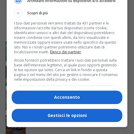
Archiviare informazioni su dispositivo e/o accedervi
Scopri di più
I tuoi dati personali verranno trattati da 431 partner e le
informazioni raccolte dal tuo dispositivo (come cookie,
I PIÙ
identificatori univoci e altri dati del dispositivo) potrebbero
essere condivise con questi ultimi, da loro visualizzate e
memorizzate oppure essere usate nello specifico da questo
ATTUALITÀ
3 giorni fa
sito. Noi e i nostri partner potremmo utilizzare dati di
GAL Terre del Sesia: 450.000 euro per la
localizzazione esatti.
Elenco dei partner
.
valorizzazione del patrimonio rurale
Alcuni fornitori potrebbero trattare i tuoi dati personali sulla
base dell'interesse legittimo, al quale puoi opporti gestendo
ATTUALITÀ
7 giorni fa
le tue opzioni qui sotto. Cerca un link in fondo a questa
Sabato 8 agosto in piazza a Varallo Gran Galà Lirico
pagina o nel menu del sito per gestire o revocare il consenso
nelle impostazioni della privacy e dei cookie.
ATTUALITÀ
7 giorni fa
Siccità, Gattinara chiede il riconoscimento dello
Acconsento
stato di calamità naturale
Gestisci le opzioni
ATTUALITÀ
7 giorni fa
Concluso il Master Gessi Summer Excellence 2026