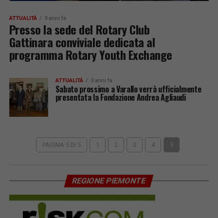
ATTUALITÀ
3 anni fa
Presso la sede del Rotary Club
Gattinara conviviale dedicata al
programma Rotary Youth Exchange
ATTUALITÀ
3 anni fa
Sabato prossimo a Varallo verrà ufficialmente
presentata la Fondazione Andrea Agliaudi
PAGINA 5 DI 5
1
2
3
4
5
REGIONE PIEMONTE