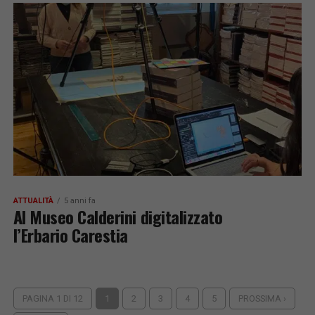
ATTUALITÀ
5 anni fa
Al Museo Calderini digitalizzato
l’Erbario Carestia
PAGINA 1 DI 12
1
2
3
4
5
PROSSIMA ›