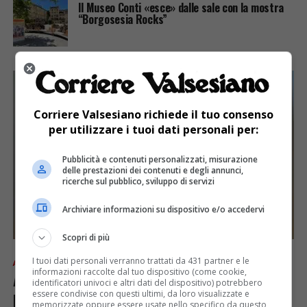
Il Museo Conti «esce» dalle sale con la mostra
“Borgosesia Rocks”
Corriere Valsesiano richiede il tuo consenso
per utilizzare i tuoi dati personali per:
Pubblicità e contenuti personalizzati, misurazione
delle prestazioni dei contenuti e degli annunci,
ricerche sul pubblico, sviluppo di servizi
Archiviare informazioni su dispositivo e/o accedervi
Scopri di più
I tuoi dati personali verranno trattati da 431 partner e le
ATTUALITÀ
5 anni fa
informazioni raccolte dal tuo dispositivo (come cookie,
A Varallo “Compiti al Museo”, un
identificatori univoci e altri dati del dispositivo) potrebbero
progetto nato per avvicinare i bimbi
essere condivise con questi ultimi, da loro visualizzate e
memorizzate oppure essere usate nello specifico da questo