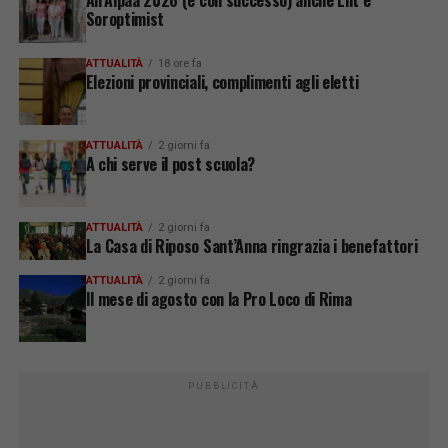
All’Alpàa 2026 (e con successo) anche Lilt e
Soroptimist
ATTUALITÀ
18 ore fa
Elezioni provinciali, complimenti agli eletti
ATTUALITÀ
2 giorni fa
A chi serve il post scuola?
ATTUALITÀ
2 giorni fa
La Casa di Riposo Sant’Anna ringrazia i benefattori
ATTUALITÀ
2 giorni fa
Il mese di agosto con la Pro Loco di Rima
PUBBLICITÀ