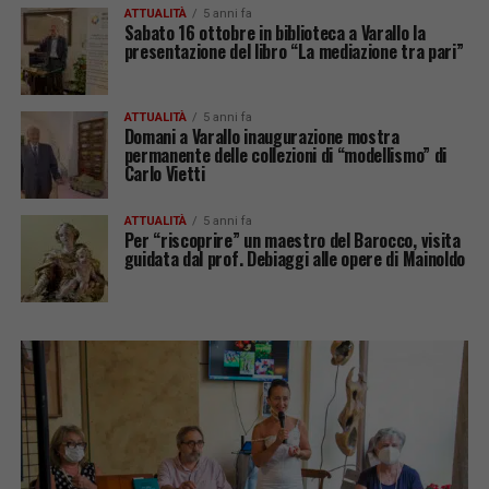
ATTUALITÀ
5 anni fa
Sabato 16 ottobre in biblioteca a Varallo la
presentazione del libro “La mediazione tra pari”
ATTUALITÀ
5 anni fa
Domani a Varallo inaugurazione mostra
permanente delle collezioni di “modellismo” di
Carlo Vietti
ATTUALITÀ
5 anni fa
Per “riscoprire” un maestro del Barocco, visita
guidata dal prof. Debiaggi alle opere di Mainoldo