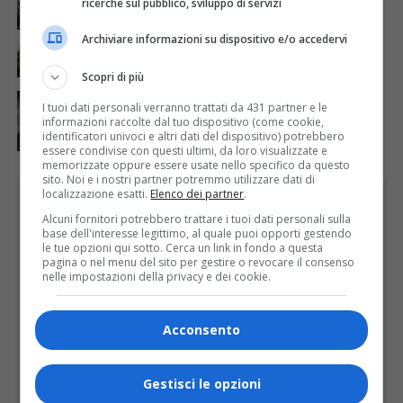
ricerche sul pubblico, sviluppo di servizi
Lozzolo
Archiviare informazioni su dispositivo e/o accedervi
ATTUALITÀ
6 giorni fa
La salute si costruisce un passo alla volta
Scopri di più
ATTUALITÀ
6 giorni fa
I tuoi dati personali verranno trattati da 431 partner e le
Auguri alla centenaria Piera Rosa Taddia
informazioni raccolte dal tuo dispositivo (come cookie,
identificatori univoci e altri dati del dispositivo) potrebbero
essere condivise con questi ultimi, da loro visualizzate e
memorizzate oppure essere usate nello specifico da questo
sito. Noi e i nostri partner potremmo utilizzare dati di
localizzazione esatti.
Elenco dei partner
.
PUBBLICITÀ
Alcuni fornitori potrebbero trattare i tuoi dati personali sulla
base dell'interesse legittimo, al quale puoi opporti gestendo
le tue opzioni qui sotto. Cerca un link in fondo a questa
pagina o nel menu del sito per gestire o revocare il consenso
nelle impostazioni della privacy e dei cookie.
Acconsento
Gestisci le opzioni