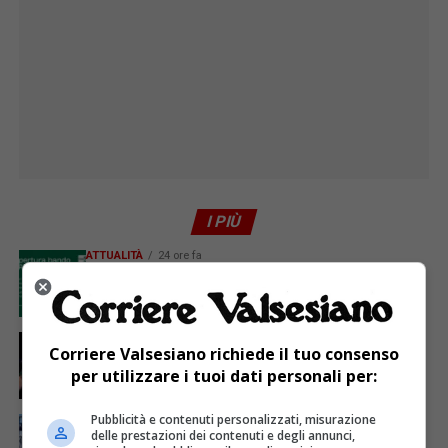
I PIÙ
ATTUALITÀ
24 ore fa
GAL Terre del Sesia: 450.000 euro per la
valorizzazione del patrimonio rurale
ATTUALITÀ
5 giorni fa
Corriere Valsesiano richiede il tuo consenso
Sabato 8 agosto in piazza a Varallo Gran Galà Lirico
per utilizzare i tuoi dati personali per:
Pubblicità e contenuti personalizzati, misurazione
ATTUALITÀ
7 giorni fa
Domenica inaugurazione del Calice Gigante n. 10 a
delle prestazioni dei contenuti e degli annunci,