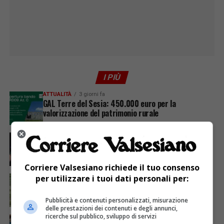
I PIÙ
ATTUALITÀ
3 giorni fa
GAL Terre del Sesia: 450.000 euro per la
valorizzazione del patrimonio rurale
ATTUALITÀ
7 giorni fa
Sabato 8 agosto in piazza a Varallo Gran Galà Lirico
Corriere Valsesiano richiede il tuo consenso
per utilizzare i tuoi dati personali per:
ATTUALITÀ
7 giorni fa
Siccità, Gattinara chiede il riconoscimento dello
stato di calamità naturale
Pubblicità e contenuti personalizzati, misurazione
delle prestazioni dei contenuti e degli annunci,
ricerche sul pubblico, sviluppo di servizi
ATTUALITÀ
7 giorni fa