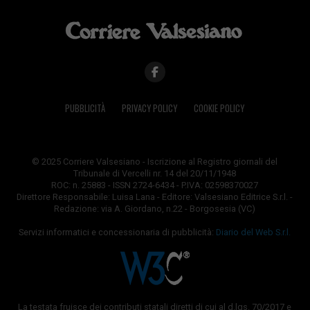
PUBBLICITÀ
PRIVACY POLICY
COOKIE POLICY
© 2025 Corriere Valsesiano - Iscrizione al Registro giornali del
Tribunale di Vercelli nr. 14 del 20/11/1948
ROC: n. 25883 - ISSN 2724-6434 - P.IVA: 02598370027
Direttore Responsabile: Luisa Lana - Editore: Valsesiano Editrice S.r.l. -
Redazione: via A. Giordano, n.22 - Borgosesia (VC)
Servizi informatici e concessionaria di pubblicità:
Diario del Web S.r.l.
La testata fruisce dei contributi statali diretti di cui al d.lgs. 70/2017 e