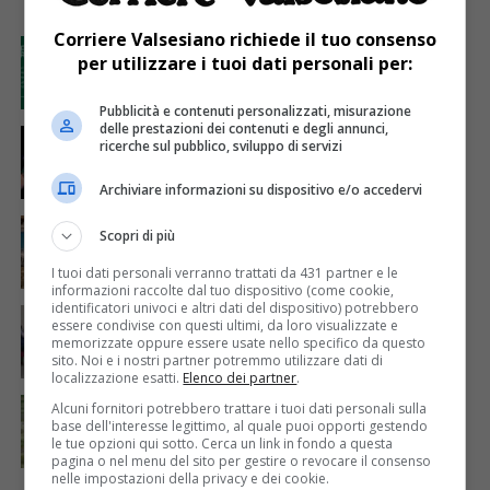
I PIÙ
Corriere Valsesiano richiede il tuo consenso
ATTUALITÀ
3 giorni fa
GAL Terre del Sesia: 450.000 euro per la
per utilizzare i tuoi dati personali per:
valorizzazione del patrimonio rurale
Pubblicità e contenuti personalizzati, misurazione
delle prestazioni dei contenuti e degli annunci,
ATTUALITÀ
7 giorni fa
ricerche sul pubblico, sviluppo di servizi
Sabato 8 agosto in piazza a Varallo Gran Galà Lirico
Archiviare informazioni su dispositivo e/o accedervi
ATTUALITÀ
7 giorni fa
Scopri di più
Concluso il Master Gessi Summer Excellence 2026
I tuoi dati personali verranno trattati da 431 partner e le
informazioni raccolte dal tuo dispositivo (come cookie,
identificatori univoci e altri dati del dispositivo) potrebbero
ATTUALITÀ
6 giorni fa
essere condivise con questi ultimi, da loro visualizzate e
Festa Walser delle genti valsesiane quinta edizione
memorizzate oppure essere usate nello specifico da questo
sito. Noi e i nostri partner potremmo utilizzare dati di
localizzazione esatti.
Elenco dei partner
.
ATTUALITÀ
7 giorni fa
Alcuni fornitori potrebbero trattare i tuoi dati personali sulla
Siccità, Gattinara chiede il riconoscimento dello
base dell'interesse legittimo, al quale puoi opporti gestendo
stato di calamità naturale
le tue opzioni qui sotto. Cerca un link in fondo a questa
pagina o nel menu del sito per gestire o revocare il consenso
nelle impostazioni della privacy e dei cookie.