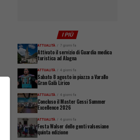
I PIÙ
ATTUALITÀ
7 giorni fa
Attivato il servizio di Guardia medica
turistica ad Alagna
ATTUALITÀ
4 giorni fa
Sabato 8 agosto in piazza a Varallo
Gran Galà Lirico
ATTUALITÀ
4 giorni fa
Concluso il Master Gessi Summer
Excellence 2026
ATTUALITÀ
4 giorni fa
Festa Walser delle genti valsesiane
quinta edizione