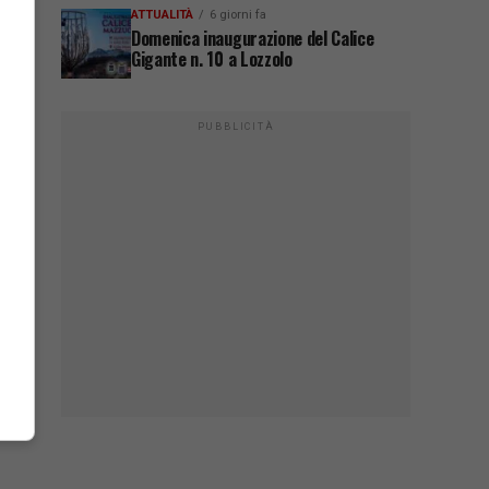
ATTUALITÀ
6 giorni fa
Domenica inaugurazione del Calice
Gigante n. 10 a Lozzolo
PUBBLICITÀ