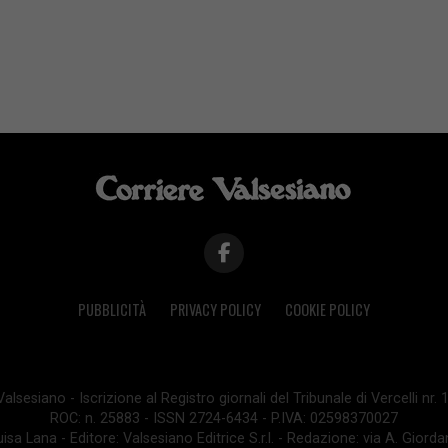
PUBBLICITÀ
PRIVACY POLICY
COOKIE POLICY
lsesiano - Iscrizione al Registro giornali del Tribunale di Vercelli nr.
ROC: n. 25883 - ISSN 2724-6434 - P.IVA: 02598370027
isa Lana - Editore: Valsesiano Editrice S.r.l. - Redazione: via A. Giord