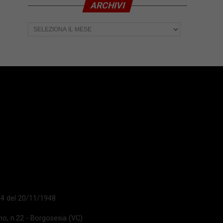
ARCHIVI
Archivi
 14 del 20/11/1948
ano, n.22 - Borgosesia (VC)