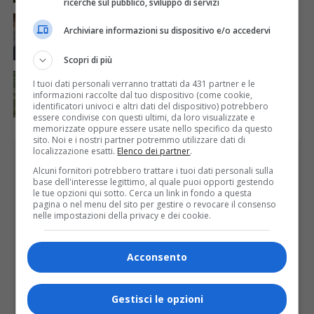
ricerche sul pubblico, sviluppo di servizi
ATTUALITÀ
5 giorni fa
Auguri alla centenaria Piera Rosa Taddia
Archiviare informazioni su dispositivo e/o accedervi
Scopri di più
ATTUALITÀ
4 giorni fa
I tuoi dati personali verranno trattati da 431 partner e le
Siccità, Gattinara chiede il riconoscimento dello
informazioni raccolte dal tuo dispositivo (come cookie,
stato di calamità naturale
identificatori univoci e altri dati del dispositivo) potrebbero
essere condivise con questi ultimi, da loro visualizzate e
memorizzate oppure essere usate nello specifico da questo
sito. Noi e i nostri partner potremmo utilizzare dati di
localizzazione esatti.
Elenco dei partner
.
PUBBLICITÀ
Alcuni fornitori potrebbero trattare i tuoi dati personali sulla
base dell'interesse legittimo, al quale puoi opporti gestendo
le tue opzioni qui sotto. Cerca un link in fondo a questa
pagina o nel menu del sito per gestire o revocare il consenso
nelle impostazioni della privacy e dei cookie.
Acconsento
Gestisci le opzioni