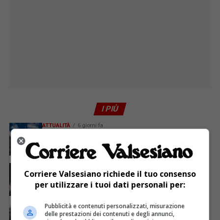
I PIÙ
ATTUALITÀ
6 giorni fa
Attivato il servizio di Guardia medica turistica ad
Alagna
ATTUALITÀ
4 giorni fa
Corriere Valsesiano richiede il tuo consenso
Sabato 8 agosto in piazza a Varallo Gran Galà Lirico
per utilizzare i tuoi dati personali per:
Pubblicità e contenuti personalizzati, misurazione
ATTUALITÀ
5 giorni fa
La salute si costruisce un passo alla volta
delle prestazioni dei contenuti e degli annunci,