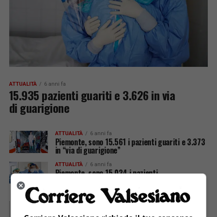
ATTUALITÀ
6 anni fa
15.935 pazienti guariti e 3.626 in via
di guarigione
ATTUALITÀ
6 anni fa
Piemonte, sono 15.561 i pazienti guariti e 3.373
in “via di guarigione”
ATTUALITÀ
6 anni fa
Piemonte, sono 15.034 i pazienti
virologicamente guariti e 3.307 sono “in via di
guarigione”
ATTUALITÀ
6 anni fa
Piemonte, i pazienti virologicamente guariti