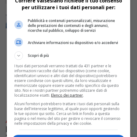
Corriere Valsesiano richiede il tuo consenso
sono 12.676, altri 3737 sono “in via di
guarigione”
per utilizzare i tuoi dati personali per:
ATTUALITÀ
6 anni fa
Pubblicità e contenuti personalizzati, misurazione
Piemonte, 11.975 pazienti guariti e 3.739 in via
delle prestazioni dei contenuti e degli annunci,
di guarigione
ricerche sul pubblico, sviluppo di servizi
Archiviare informazioni su dispositivo e/o accedervi
Scopri di più
I tuoi dati personali verranno trattati da 431 partner e le
informazioni raccolte dal tuo dispositivo (come cookie,
identificatori univoci e altri dati del dispositivo) potrebbero
essere condivise con questi ultimi, da loro visualizzate e
memorizzate oppure essere usate nello specifico da questo
sito. Noi e i nostri partner potremmo utilizzare dati di
localizzazione esatti.
Elenco dei partner
.
Alcuni fornitori potrebbero trattare i tuoi dati personali sulla
base dell'interesse legittimo, al quale puoi opporti gestendo
le tue opzioni qui sotto. Cerca un link in fondo a questa
pagina o nel menu del sito per gestire o revocare il consenso
ATTUALITÀ
6 anni fa
nelle impostazioni della privacy e dei cookie.
Piemonte, 11.547 pazienti guariti e
3.640 in via di guarigione