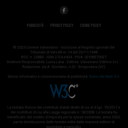
PUBBLICITÀ
PRIVACY POLICY
COOKIE POLICY
© 2025 Corriere Valsesiano - Iscrizione al Registro giornali del
Tribunale di Vercelli nr. 14 del 20/11/1948
ROC: n. 25883 - ISSN 2724-6434 - P.IVA: 02598370027
Direttore Responsabile: Luisa Lana - Editore: Valsesiano Editrice S.r.l. -
Redazione: via A. Giordano, n.22 - Borgosesia (VC)
Servizi informatici e concessionaria di pubblicità:
Diario del Web S.r.l.
La testata fruisce dei contributi statali diretti di cui al d.lgs. 70/2017 e
dei contributi di cui alla Legge regionale n. 18/2008. La testata ha
beneficiato del credito d'imposta per le spese sostenute, anno 2020,
per la distribuzione delle testate edite dalle imprese editrici di
quotidiani e periodici.