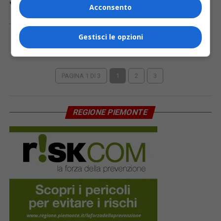
Acconsento
ATTUALITÀ
6 anni fa
Piemonte, 10.596 pazienti guariti e 3.229 in via
Gestisci le opzioni
di guarigione
PAGINA 1 DI 3
1
2
3
REGIONE PIEMONTE