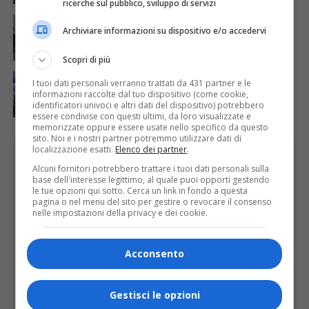
ricerche sul pubblico, sviluppo di servizi
ATTUALITÀ
3 giorni fa
Festa Walser delle genti valsesiane quinta edizione
Archiviare informazioni su dispositivo e/o accedervi
Scopri di più
ATTUALITÀ
6 giorni fa
I tuoi dati personali verranno trattati da 431 partner e le
Domenica inaugurazione del Calice Gigante n. 10 a
informazioni raccolte dal tuo dispositivo (come cookie,
Lozzolo
identificatori univoci e altri dati del dispositivo) potrebbero
essere condivise con questi ultimi, da loro visualizzate e
memorizzate oppure essere usate nello specifico da questo
sito. Noi e i nostri partner potremmo utilizzare dati di
localizzazione esatti.
Elenco dei partner
.
PUBBLICITÀ
Alcuni fornitori potrebbero trattare i tuoi dati personali sulla
base dell'interesse legittimo, al quale puoi opporti gestendo
le tue opzioni qui sotto. Cerca un link in fondo a questa
pagina o nel menu del sito per gestire o revocare il consenso
nelle impostazioni della privacy e dei cookie.
Acconsento
Gestisci le opzioni