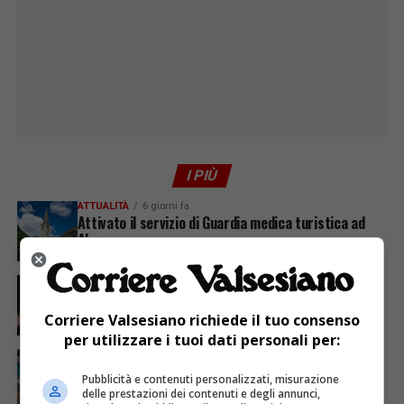
I PIÙ
ATTUALITÀ
6 giorni fa
Attivato il servizio di Guardia medica turistica ad
Alagna
ATTUALITÀ
4 giorni fa
Sabato 8 agosto in piazza a Varallo Gran Galà Lirico
Corriere Valsesiano richiede il tuo consenso
per utilizzare i tuoi dati personali per:
ATTUALITÀ
4 giorni fa
Concluso il Master Gessi Summer Excellence 2026
Pubblicità e contenuti personalizzati, misurazione
delle prestazioni dei contenuti e degli annunci,