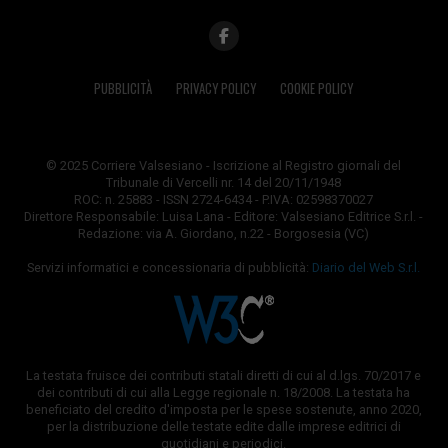
PUBBLICITÀ
PRIVACY POLICY
COOKIE POLICY
© 2025 Corriere Valsesiano - Iscrizione al Registro giornali del
Tribunale di Vercelli nr. 14 del 20/11/1948
ROC: n. 25883 - ISSN 2724-6434 - P.IVA: 02598370027
Direttore Responsabile: Luisa Lana - Editore: Valsesiano Editrice S.r.l. -
Redazione: via A. Giordano, n.22 - Borgosesia (VC)
Servizi informatici e concessionaria di pubblicità:
Diario del Web S.r.l.
La testata fruisce dei contributi statali diretti di cui al d.lgs. 70/2017 e
dei contributi di cui alla Legge regionale n. 18/2008. La testata ha
beneficiato del credito d'imposta per le spese sostenute, anno 2020,
per la distribuzione delle testate edite dalle imprese editrici di
quotidiani e periodici.