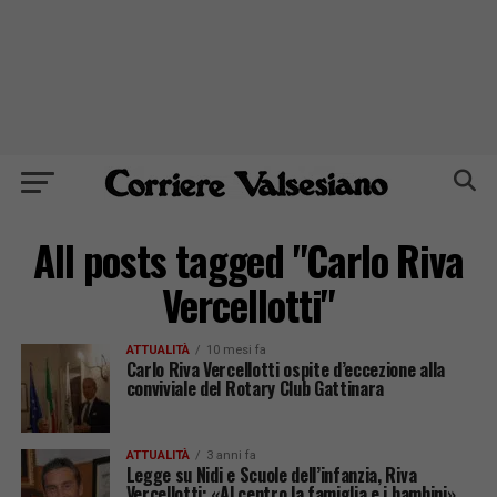
All posts tagged "Carlo Riva
Vercellotti"
ATTUALITÀ
10 mesi fa
Carlo Riva Vercellotti ospite d’eccezione alla
conviviale del Rotary Club Gattinara
ATTUALITÀ
3 anni fa
Legge su Nidi e Scuole dell’infanzia, Riva
Vercellotti: «Al centro la famiglia e i bambini»