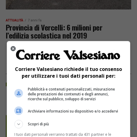
ATTUALITÀ
7 anni fa
Provincia di Vercelli: 6 milioni per
l’edilizia scolastica nel 2019
Corriere Valsesiano richiede il tuo consenso
REGIONE PIEMONTE
per utilizzare i tuoi dati personali per:
Pubblicità e contenuti personalizzati, misurazione
delle prestazioni dei contenuti e degli annunci,
ricerche sul pubblico, sviluppo di servizi
Archiviare informazioni su dispositivo e/o accedervi
Scopri di più
I tuoi dati personali verranno trattati da 431 partner e le