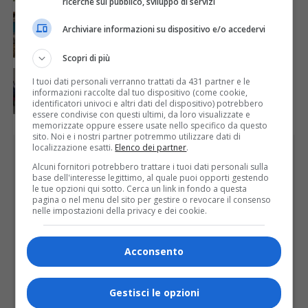
ricerche sul pubblico, sviluppo di servizi
ATTUALITÀ
7 giorni fa
Concluso il Master Gessi Summer Excellence 2026
Archiviare informazioni su dispositivo e/o accedervi
Scopri di più
ATTUALITÀ
6 giorni fa
I tuoi dati personali verranno trattati da 431 partner e le
Festa Walser delle genti valsesiane quinta edizione
informazioni raccolte dal tuo dispositivo (come cookie,
identificatori univoci e altri dati del dispositivo) potrebbero
essere condivise con questi ultimi, da loro visualizzate e
memorizzate oppure essere usate nello specifico da questo
sito. Noi e i nostri partner potremmo utilizzare dati di
PUBBLICITÀ
localizzazione esatti.
Elenco dei partner
.
Alcuni fornitori potrebbero trattare i tuoi dati personali sulla
base dell'interesse legittimo, al quale puoi opporti gestendo
le tue opzioni qui sotto. Cerca un link in fondo a questa
pagina o nel menu del sito per gestire o revocare il consenso
nelle impostazioni della privacy e dei cookie.
Acconsento
Gestisci le opzioni