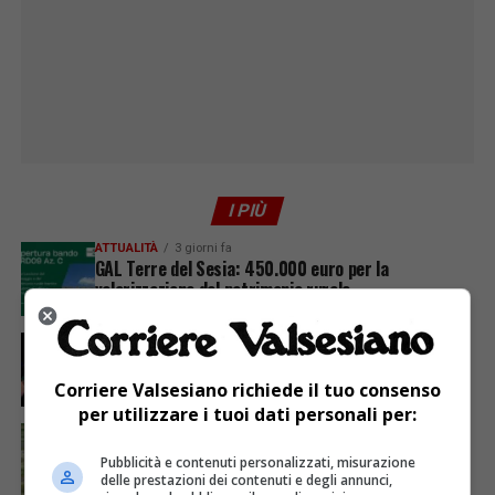
I PIÙ
ATTUALITÀ
3 giorni fa
GAL Terre del Sesia: 450.000 euro per la
valorizzazione del patrimonio rurale
ATTUALITÀ
7 giorni fa
Sabato 8 agosto in piazza a Varallo Gran Galà Lirico
Corriere Valsesiano richiede il tuo consenso
per utilizzare i tuoi dati personali per:
ATTUALITÀ
7 giorni fa
Siccità, Gattinara chiede il riconoscimento dello
Pubblicità e contenuti personalizzati, misurazione
stato di calamità naturale
delle prestazioni dei contenuti e degli annunci,