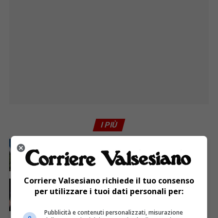
I PIÙ
ATTUALITÀ
7 giorni fa
Attivato il servizio di Guardia medica turistica ad
Alagna
Corriere Valsesiano richiede il tuo consenso
ATTUALITÀ
5 giorni fa
Sabato 8 agosto in piazza a Varallo Gran Galà Lirico
per utilizzare i tuoi dati personali per:
Pubblicità e contenuti personalizzati, misurazione