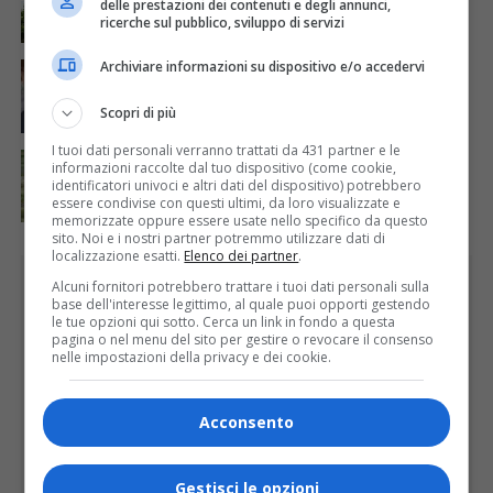
delle prestazioni dei contenuti e degli annunci,
ATTUALITÀ
6 giorni fa
ricerche sul pubblico, sviluppo di servizi
La salute si costruisce un passo alla volta
Archiviare informazioni su dispositivo e/o accedervi
ATTUALITÀ
6 giorni fa
Auguri alla centenaria Piera Rosa Taddia
Scopri di più
I tuoi dati personali verranno trattati da 431 partner e le
ATTUALITÀ
5 giorni fa
informazioni raccolte dal tuo dispositivo (come cookie,
Siccità, Gattinara chiede il riconoscimento dello
identificatori univoci e altri dati del dispositivo) potrebbero
stato di calamità naturale
essere condivise con questi ultimi, da loro visualizzate e
memorizzate oppure essere usate nello specifico da questo
sito. Noi e i nostri partner potremmo utilizzare dati di
localizzazione esatti.
Elenco dei partner
.
PUBBLICITÀ
Alcuni fornitori potrebbero trattare i tuoi dati personali sulla
base dell'interesse legittimo, al quale puoi opporti gestendo
le tue opzioni qui sotto. Cerca un link in fondo a questa
pagina o nel menu del sito per gestire o revocare il consenso
nelle impostazioni della privacy e dei cookie.
Acconsento
Gestisci le opzioni