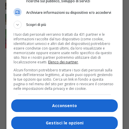
ricerche sul pubblico, sviluppo di servizi
23ª edizione di “Musica a Rima”
Archiviare informazioni su dispositivo e/o accedervi
ATTUALITÀ
7 giorni fa
La Casa di Riposo Sant’Anna ringrazia i benefattori
Scopri di più
ATTUALITÀ
3 giorni fa
I tuoi dati personali verranno trattati da 431 partner e le
Nidi comunali, dalla Regione 1,5 milioni di euro per
informazioni raccolte dal tuo dispositivo (come cookie,
ampliare gli orari dei servizi a parità di tariffa
identificatori univoci e altri dati del dispositivo) potrebbero
essere condivise con questi ultimi, da loro visualizzate e
memorizzate oppure essere usate nello specifico da questo
sito. Noi e i nostri partner potremmo utilizzare dati di
localizzazione esatti.
Elenco dei partner
.
PUBBLICITÀ
Alcuni fornitori potrebbero trattare i tuoi dati personali sulla
base dell'interesse legittimo, al quale puoi opporti gestendo
le tue opzioni qui sotto. Cerca un link in fondo a questa
pagina o nel menu del sito per gestire o revocare il consenso
nelle impostazioni della privacy e dei cookie.
Acconsento
Gestisci le opzioni