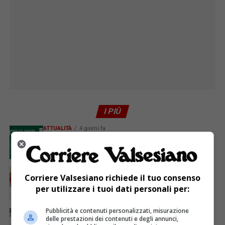
I PIÙ
ATTUALITÀ
4 giorni fa
GAL Terre del Sesia: 450.000 euro per la
valorizzazione del patrimonio rurale
ATTUALITÀ
7 giorni fa
Corriere Valsesiano richiede il tuo consenso
A chi serve il post scuola?
per utilizzare i tuoi dati personali per:
Pubblicità e contenuti personalizzati, misurazione
ATTUALITÀ
4 giorni fa
Il jazz, il tango e l’organo Mascioni del 1907 per la
delle prestazioni dei contenuti e degli annunci,