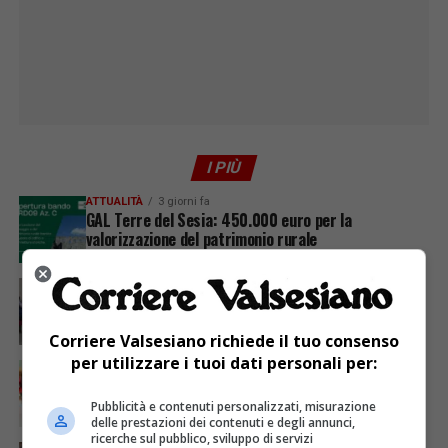
I PIÙ
ATTUALITÀ
3 giorni fa
GAL Terre del Sesia: 450.000 euro per la
valorizzazione del patrimonio rurale
ATTUALITÀ
6 giorni fa
Festa Walser delle genti valsesiane quinta edizione
Corriere Valsesiano richiede il tuo consenso
per utilizzare i tuoi dati personali per:
ATTUALITÀ
6 giorni fa
A chi serve il post scuola?
Pubblicità e contenuti personalizzati, misurazione
delle prestazioni dei contenuti e degli annunci,
ricerche sul pubblico, sviluppo di servizi
ATTUALITÀ
3 giorni fa