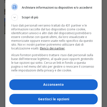
Il jazz, il tango e l’organo Mascioni del 1907 per la
Archiviare informazioni su dispositivo e/o accedervi
23ª edizione di “Musica a Rima”
Scopri di più
ATTUALITÀ
6 giorni fa
Il mese di agosto con la Pro Loco di Rima
I tuoi dati personali verranno trattati da 431 partner e le
informazioni raccolte dal tuo dispositivo (come cookie,
identificatori univoci e altri dati del dispositivo) potrebbero
essere condivise con questi ultimi, da loro visualizzate e
memorizzate oppure essere usate nello specifico da questo
sito. Noi e i nostri partner potremmo utilizzare dati di
PUBBLICITÀ
localizzazione esatti.
Elenco dei partner
.
Alcuni fornitori potrebbero trattare i tuoi dati personali sulla
base dell'interesse legittimo, al quale puoi opporti gestendo
le tue opzioni qui sotto. Cerca un link in fondo a questa
pagina o nel menu del sito per gestire o revocare il consenso
nelle impostazioni della privacy e dei cookie.
Acconsento
Gestisci le opzioni