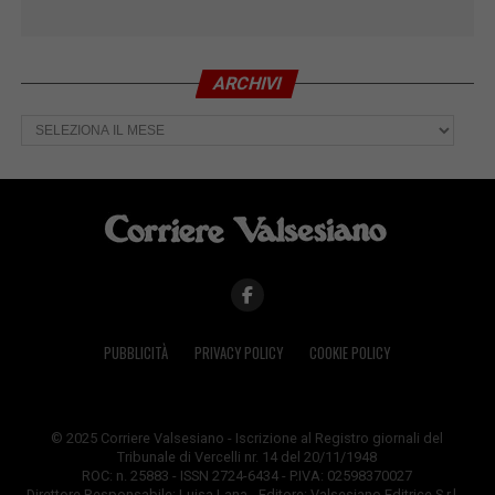
ARCHIVI
Archivi
PUBBLICITÀ
PRIVACY POLICY
COOKIE POLICY
© 2025 Corriere Valsesiano - Iscrizione al Registro giornali del
Tribunale di Vercelli nr. 14 del 20/11/1948
ROC: n. 25883 - ISSN 2724-6434 - P.IVA: 02598370027
Direttore Responsabile: Luisa Lana - Editore: Valsesiano Editrice S.r.l. -