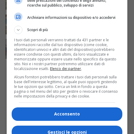
delle prestazioni dei contenuti e degli annunci,
stato di calamità naturale
ricerche sul pubblico, sviluppo di servizi
ATTUALITÀ
7 giorni fa
Archiviare informazioni su dispositivo e/o accedervi
Concluso il Master Gessi Summer Excellence 2026
Scopri di più
I tuoi dati personali verranno trattati da 431 partner e le
ATTUALITÀ
6 giorni fa
informazioni raccolte dal tuo dispositivo (come cookie,
Festa Walser delle genti valsesiane quinta edizione
identificatori univoci e altri dati del dispositivo) potrebbero
essere condivise con questi ultimi, da loro visualizzate e
memorizzate oppure essere usate nello specifico da questo
sito. Noi e i nostri partner potremmo utilizzare dati di
localizzazione esatti.
Elenco dei partner
.
PUBBLICITÀ
Alcuni fornitori potrebbero trattare i tuoi dati personali sulla
base dell'interesse legittimo, al quale puoi opporti gestendo
le tue opzioni qui sotto. Cerca un link in fondo a questa
pagina o nel menu del sito per gestire o revocare il consenso
nelle impostazioni della privacy e dei cookie.
Acconsento
Gestisci le opzioni