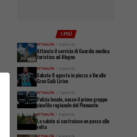
I PIÙ
ATTUALITÀ
5 giorni fa
Attivato il servizio di Guardia medica
turistica ad Alagna
ATTUALITÀ
3 giorni fa
Sabato 8 agosto in piazza a Varallo
Gran Galà Lirico
ATTUALITÀ
7 giorni fa
Polizia locale, nasce il primo gruppo
cinofilo regionale del Piemonte
ATTUALITÀ
4 giorni fa
La salute si costruisce un passo alla
volta
ATTUALITÀ
4 giorni fa