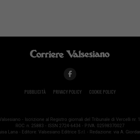
PUBBLICITÀ
PRIVACY POLICY
COOKIE POLICY
lsesiano - Iscrizione al Registro giornali del Tribunale di Vercelli nr.
ROC: n. 25883 - ISSN 2724-6434 - P.IVA: 02598370027
isa Lana - Editore: Valsesiano Editrice S.r.l. - Redazione: via A. Giord