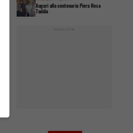
Auguri alla centenaria Piera Rosa
Taddia
PUBBLICITÀ