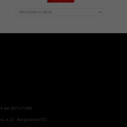
Archivi
 14 del 20/11/1948
ano, n.22 - Borgosesia (VC)