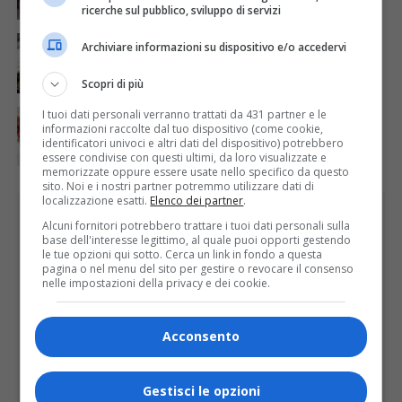
ricerche sul pubblico, sviluppo di servizi
ATTUALITÀ
3 giorni fa
Archiviare informazioni su dispositivo e/o accedervi
Il jazz, il tango e l’organo Mascioni del 1907 per la
23ª edizione di “Musica a Rima”
Scopri di più
ATTUALITÀ
6 giorni fa
I tuoi dati personali verranno trattati da 431 partner e le
A chi serve il post scuola?
informazioni raccolte dal tuo dispositivo (come cookie,
identificatori univoci e altri dati del dispositivo) potrebbero
essere condivise con questi ultimi, da loro visualizzate e
memorizzate oppure essere usate nello specifico da questo
sito. Noi e i nostri partner potremmo utilizzare dati di
localizzazione esatti.
Elenco dei partner
.
PUBBLICITÀ
Alcuni fornitori potrebbero trattare i tuoi dati personali sulla
base dell'interesse legittimo, al quale puoi opporti gestendo
le tue opzioni qui sotto. Cerca un link in fondo a questa
pagina o nel menu del sito per gestire o revocare il consenso
nelle impostazioni della privacy e dei cookie.
Acconsento
Gestisci le opzioni