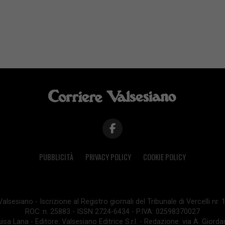
PUBBLICITÀ
PRIVACY POLICY
COOKIE POLICY
lsesiano - Iscrizione al Registro giornali del Tribunale di Vercelli nr.
ROC: n. 25883 - ISSN 2724-6434 - P.IVA: 02598370027
isa Lana - Editore: Valsesiano Editrice S.r.l. - Redazione: via A. Giord