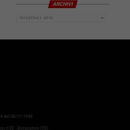
ARCHIVI
Archivi
 14 del 20/11/1948
ano, n.22 - Borgosesia (VC)