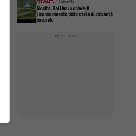
ATTUALITÀ
5 giorni fa
Siccità, Gattinara chiede il
riconoscimento dello stato di calamità
naturale
PUBBLICITÀ