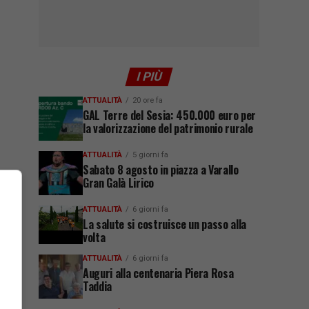
I PIÙ
ATTUALITÀ
20 ore fa
GAL Terre del Sesia: 450.000 euro per
la valorizzazione del patrimonio rurale
ATTUALITÀ
5 giorni fa
Sabato 8 agosto in piazza a Varallo
Gran Galà Lirico
ATTUALITÀ
6 giorni fa
La salute si costruisce un passo alla
volta
ATTUALITÀ
6 giorni fa
Auguri alla centenaria Piera Rosa
Taddia