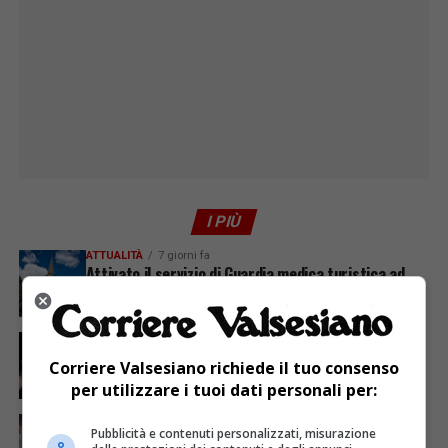
I PIÙ
ATTUALITÀ
7 giorni fa
Attivato il servizio di Guardia medica turistica ad
Alagna
ATTUALITÀ
4 giorni fa
Sabato 8 agosto in piazza a Varallo Gran Galà Lirico
Corriere Valsesiano richiede il tuo consenso
per utilizzare i tuoi dati personali per:
ATTUALITÀ
5 giorni fa
Pubblicità e contenuti personalizzati, misurazione
Auguri alla centenaria Piera Rosa Taddia