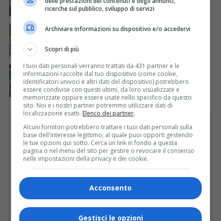
delle prestazioni dei contenuti e degli annunci,
ricerche sul pubblico, sviluppo di servizi
ATTUALITÀ
5 giorni fa
Archiviare informazioni su dispositivo e/o accedervi
Siccità, Gattinara chiede il riconoscimento dello
stato di calamità naturale
Scopri di più
I tuoi dati personali verranno trattati da 431 partner e le
ATTUALITÀ
4 giorni fa
informazioni raccolte dal tuo dispositivo (come cookie,
Concluso il Master Gessi Summer Excellence 2026
identificatori univoci e altri dati del dispositivo) potrebbero
essere condivise con questi ultimi, da loro visualizzate e
memorizzate oppure essere usate nello specifico da questo
sito. Noi e i nostri partner potremmo utilizzare dati di
localizzazione esatti.
Elenco dei partner
.
PUBBLICITÀ
Alcuni fornitori potrebbero trattare i tuoi dati personali sulla
base dell'interesse legittimo, al quale puoi opporti gestendo
le tue opzioni qui sotto. Cerca un link in fondo a questa
pagina o nel menu del sito per gestire o revocare il consenso
nelle impostazioni della privacy e dei cookie.
Acconsento
Gestisci le opzioni