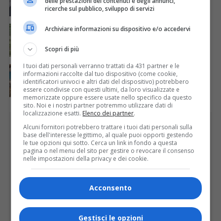
delle prestazioni dei contenuti e degli annunci,
ricerche sul pubblico, sviluppo di servizi
ATTUALITÀ
6 giorni fa
Archiviare informazioni su dispositivo e/o accedervi
Siccità, Gattinara chiede il riconoscimento dello
stato di calamità naturale
Scopri di più
I tuoi dati personali verranno trattati da 431 partner e le
ATTUALITÀ
5 giorni fa
informazioni raccolte dal tuo dispositivo (come cookie,
Concluso il Master Gessi Summer Excellence 2026
identificatori univoci e altri dati del dispositivo) potrebbero
essere condivise con questi ultimi, da loro visualizzate e
memorizzate oppure essere usate nello specifico da questo
sito. Noi e i nostri partner potremmo utilizzare dati di
localizzazione esatti.
Elenco dei partner
.
PUBBLICITÀ
Alcuni fornitori potrebbero trattare i tuoi dati personali sulla
base dell'interesse legittimo, al quale puoi opporti gestendo
le tue opzioni qui sotto. Cerca un link in fondo a questa
pagina o nel menu del sito per gestire o revocare il consenso
nelle impostazioni della privacy e dei cookie.
Acconsento
Gestisci le opzioni