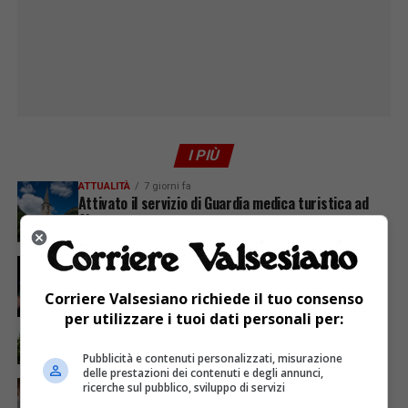
I PIÙ
ATTUALITÀ
7 giorni fa
Attivato il servizio di Guardia medica turistica ad
Alagna
ATTUALITÀ
4 giorni fa
Sabato 8 agosto in piazza a Varallo Gran Galà Lirico
Corriere Valsesiano richiede il tuo consenso
per utilizzare i tuoi dati personali per:
ATTUALITÀ
6 giorni fa
La salute si costruisce un passo alla volta
Pubblicità e contenuti personalizzati, misurazione
delle prestazioni dei contenuti e degli annunci,
ATTUALITÀ
5 giorni fa
ricerche sul pubblico, sviluppo di servizi
Auguri alla centenaria Piera Rosa Taddia