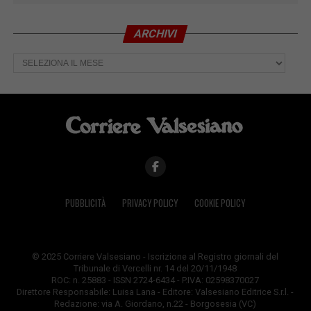
ARCHIVI
Archivi
PUBBLICITÀ
PRIVACY POLICY
COOKIE POLICY
© 2025 Corriere Valsesiano - Iscrizione al Registro giornali del
Tribunale di Vercelli nr. 14 del 20/11/1948
ROC: n. 25883 - ISSN 2724-6434 - P.IVA: 02598370027
Direttore Responsabile: Luisa Lana - Editore: Valsesiano Editrice S.r.l. -
Redazione: via A. Giordano, n.22 - Borgosesia (VC)