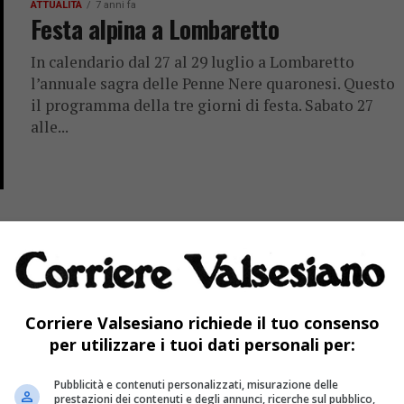
ATTUALITÀ
7 anni fa
Festa alpina a Lombaretto
In calendario dal 27 al 29 luglio a Lombaretto
l’annuale sagra delle Penne Nere quaronesi. Questo
il programma della tre giorni di festa. Sabato 27
alle...
Corriere Valsesiano richiede il tuo consenso
per utilizzare i tuoi dati personali per:
Pubblicità e contenuti personalizzati, misurazione delle
prestazioni dei contenuti e degli annunci, ricerche sul pubblico,