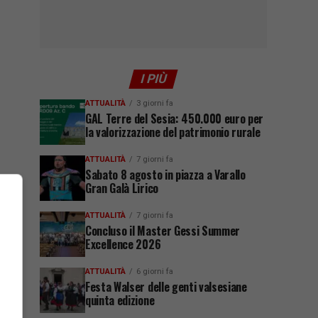
I PIÙ
ATTUALITÀ
3 giorni fa
GAL Terre del Sesia: 450.000 euro per
la valorizzazione del patrimonio rurale
ATTUALITÀ
7 giorni fa
Sabato 8 agosto in piazza a Varallo
Gran Galà Lirico
ATTUALITÀ
7 giorni fa
Concluso il Master Gessi Summer
Excellence 2026
ATTUALITÀ
6 giorni fa
Festa Walser delle genti valsesiane
quinta edizione