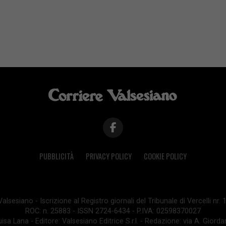
PUBBLICITÀ
PRIVACY POLICY
COOKIE POLICY
lsesiano - Iscrizione al Registro giornali del Tribunale di Vercelli nr.
ROC: n. 25883 - ISSN 2724-6434 - P.IVA: 02598370027
isa Lana - Editore: Valsesiano Editrice S.r.l. - Redazione: via A. Giord