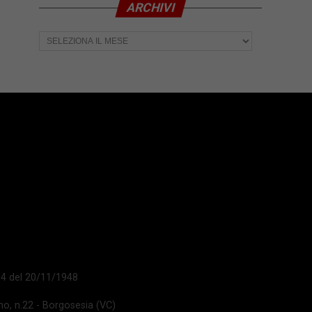
ARCHIVI
Archivi
 14 del 20/11/1948
ano, n.22 - Borgosesia (VC)