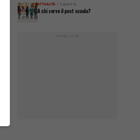
ATTUALITÀ
6 giorni fa
A chi serve il post scuola?
PUBBLICITÀ