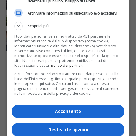
ricerche sul pubblico, sviluppo di servizi
Lozzolo
Archiviare informazioni su dispositivo e/o accedervi
ATTUALITÀ
5 giorni fa
La salute si costruisce un passo alla volta
Scopri di più
ATTUALITÀ
5 giorni fa
I tuoi dati personali verranno trattati da 431 partner e le
Auguri alla centenaria Piera Rosa Taddia
informazioni raccolte dal tuo dispositivo (come cookie,
identificatori univoci e altri dati del dispositivo) potrebbero
essere condivise con questi ultimi, da loro visualizzate e
memorizzate oppure essere usate nello specifico da questo
sito. Noi e i nostri partner potremmo utilizzare dati di
localizzazione esatti.
Elenco dei partner
.
PUBBLICITÀ
Alcuni fornitori potrebbero trattare i tuoi dati personali sulla
base dell'interesse legittimo, al quale puoi opporti gestendo
le tue opzioni qui sotto. Cerca un link in fondo a questa
pagina o nel menu del sito per gestire o revocare il consenso
nelle impostazioni della privacy e dei cookie.
Acconsento
Gestisci le opzioni