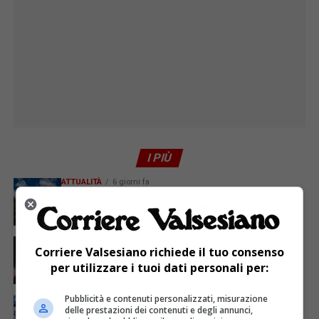
I PIÙ
ATTUALITÀ
6 giorni fa
Attivato il servizio di Guardia medica turistica ad
Alagna
ATTUALITÀ
4 giorni fa
Corriere Valsesiano richiede il tuo consenso
Sabato 8 agosto in piazza a Varallo Gran Galà Lirico
per utilizzare i tuoi dati personali per:
Pubblicità e contenuti personalizzati, misurazione
ATTUALITÀ
6 giorni fa
Domenica inaugurazione del Calice Gigante n. 10 a
delle prestazioni dei contenuti e degli annunci,