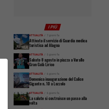
I PIÙ
ATTUALITÀ
7 giorni fa
Attivato il servizio di Guardia medica
turistica ad Alagna
ATTUALITÀ
5 giorni fa
Sabato 8 agosto in piazza a Varallo
Gran Galà Lirico
ATTUALITÀ
6 giorni fa
Domenica inaugurazione del Calice
Gigante n. 10 a Lozzolo
ATTUALITÀ
6 giorni fa
La salute si costruisce un passo alla
volta