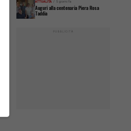
ATTUALITÀ
5 giorni fa
Auguri alla centenaria Piera Rosa
Taddia
PUBBLICITÀ