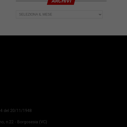
ARCHIVI
Archivi
 14 del 20/11/1948
ano, n.22 - Borgosesia (VC)