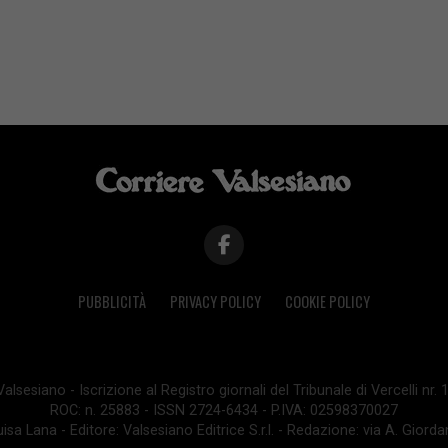
PUBBLICITÀ
PRIVACY POLICY
COOKIE POLICY
lsesiano - Iscrizione al Registro giornali del Tribunale di Vercelli nr.
ROC: n. 25883 - ISSN 2724-6434 - P.IVA: 02598370027
isa Lana - Editore: Valsesiano Editrice S.r.l. - Redazione: via A. Giord