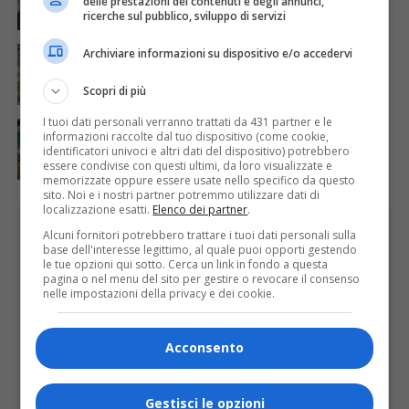
delle prestazioni dei contenuti e degli annunci,
ricerche sul pubblico, sviluppo di servizi
ATTUALITÀ
4 giorni fa
Archiviare informazioni su dispositivo e/o accedervi
Siccità, Gattinara chiede il riconoscimento dello
stato di calamità naturale
Scopri di più
I tuoi dati personali verranno trattati da 431 partner e le
ATTUALITÀ
4 giorni fa
informazioni raccolte dal tuo dispositivo (come cookie,
Concluso il Master Gessi Summer Excellence 2026
identificatori univoci e altri dati del dispositivo) potrebbero
essere condivise con questi ultimi, da loro visualizzate e
memorizzate oppure essere usate nello specifico da questo
sito. Noi e i nostri partner potremmo utilizzare dati di
localizzazione esatti.
Elenco dei partner
.
PUBBLICITÀ
Alcuni fornitori potrebbero trattare i tuoi dati personali sulla
base dell'interesse legittimo, al quale puoi opporti gestendo
le tue opzioni qui sotto. Cerca un link in fondo a questa
pagina o nel menu del sito per gestire o revocare il consenso
nelle impostazioni della privacy e dei cookie.
Acconsento
Gestisci le opzioni