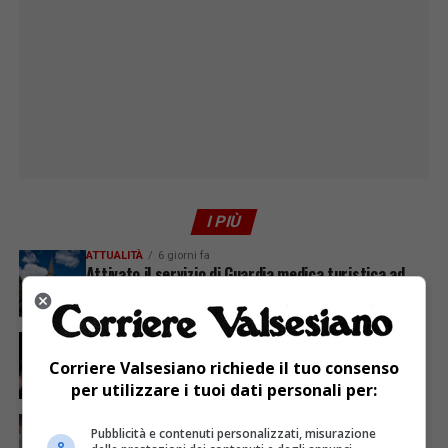
I PIÙ
ATTUALITÀ
6 giorni fa
Attivato il servizio di Guardia medica turistica ad
Alagna
ATTUALITÀ
4 giorni fa
Sabato 8 agosto in piazza a Varallo Gran Galà Lirico
Corriere Valsesiano richiede il tuo consenso
per utilizzare i tuoi dati personali per:
ATTUALITÀ
5 giorni fa
Pubblicità e contenuti personalizzati, misurazione
Auguri alla centenaria Piera Rosa Taddia