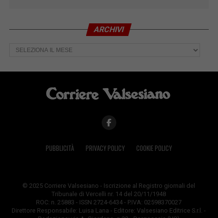
ARCHIVI
Archivi
PUBBLICITÀ
PRIVACY POLICY
COOKIE POLICY
© 2025 Corriere Valsesiano - Iscrizione al Registro giornali del
Tribunale di Vercelli nr. 14 del 20/11/1948
ROC: n. 25883 - ISSN 2724-6434 - P.IVA: 02598370027
Direttore Responsabile: Luisa Lana - Editore: Valsesiano Editrice S.r.l. -