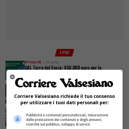
I PIÙ
ATTUALITÀ
23 ore fa
GAL Terre del Sesia: 450.000 euro per la
valorizzazione del patrimonio rurale
ATTUALITÀ
5 giorni fa
Sabato 8 agosto in piazza a Varallo Gran Galà Lirico
Corriere Valsesiano richiede il tuo consenso
per utilizzare i tuoi dati personali per:
ATTUALITÀ
7 giorni fa
Domenica inaugurazione del Calice Gigante n. 10 a
Pubblicità e contenuti personalizzati, misurazione
Lozzolo
delle prestazioni dei contenuti e degli annunci,
ricerche sul pubblico, sviluppo di servizi