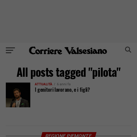
All posts tagged "pilota"
ATTUALITÀ
6 anni fa
I genitori lavorano, e i figli?
REGIONE PIEMONTE