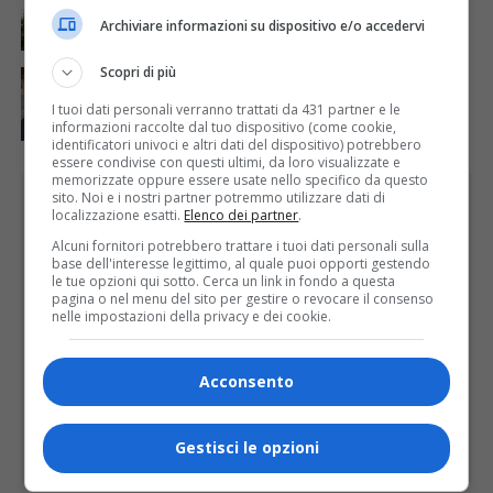
ATTUALITÀ
6 giorni fa
Archiviare informazioni su dispositivo e/o accedervi
La salute si costruisce un passo alla volta
Scopri di più
ATTUALITÀ
6 giorni fa
Auguri alla centenaria Piera Rosa Taddia
I tuoi dati personali verranno trattati da 431 partner e le
informazioni raccolte dal tuo dispositivo (come cookie,
identificatori univoci e altri dati del dispositivo) potrebbero
essere condivise con questi ultimi, da loro visualizzate e
memorizzate oppure essere usate nello specifico da questo
PUBBLICITÀ
sito. Noi e i nostri partner potremmo utilizzare dati di
localizzazione esatti.
Elenco dei partner
.
Alcuni fornitori potrebbero trattare i tuoi dati personali sulla
base dell'interesse legittimo, al quale puoi opporti gestendo
le tue opzioni qui sotto. Cerca un link in fondo a questa
pagina o nel menu del sito per gestire o revocare il consenso
nelle impostazioni della privacy e dei cookie.
Acconsento
Gestisci le opzioni