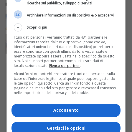
regionale del Piemonte
ricerche sul pubblico, sviluppo di servizi
ATTUALITÀ
6 giorni fa
Archiviare informazioni su dispositivo e/o accedervi
In biblioteca a Varallo inaugurazione della mostra
fotografica di Sergio Lombardi
Scopri di più
ATTUALITÀ
2 giorni fa
I tuoi dati personali verranno trattati da 431 partner e le
Festa Walser delle genti valsesiane quinta edizione
informazioni raccolte dal tuo dispositivo (come cookie,
identificatori univoci e altri dati del dispositivo) potrebbero
essere condivise con questi ultimi, da loro visualizzate e
memorizzate oppure essere usate nello specifico da questo
sito. Noi e i nostri partner potremmo utilizzare dati di
localizzazione esatti.
Elenco dei partner
.
PUBBLICITÀ
Alcuni fornitori potrebbero trattare i tuoi dati personali sulla
base dell'interesse legittimo, al quale puoi opporti gestendo
le tue opzioni qui sotto. Cerca un link in fondo a questa
pagina o nel menu del sito per gestire o revocare il consenso
nelle impostazioni della privacy e dei cookie.
Acconsento
Gestisci le opzioni