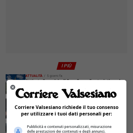
I PIÙ
ATTUALITÀ
5 giorni fa
Attivato il servizio di Guardia medica turistica ad
Alagna
ATTUALITÀ
3 giorni fa
Sabato 8 agosto in piazza a Varallo Gran Galà Lirico
Corriere Valsesiano richiede il tuo consenso
per utilizzare i tuoi dati personali per:
ATTUALITÀ
7 giorni fa
Pubblicità e contenuti personalizzati, misurazione
Polizia locale, nasce il primo gruppo cinofilo
delle prestazioni dei contenuti e degli annunci,