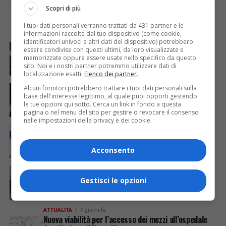
Scopri di più
I tuoi dati personali verranno trattati da 431 partner e le
I PIÙ
informazioni raccolte dal tuo dispositivo (come cookie,
identificatori univoci e altri dati del dispositivo) potrebbero
ATTUALITÀ
6 giorni fa
essere condivise con questi ultimi, da loro visualizzate e
Attivato il servizio di Guardia medica turistica ad
memorizzate oppure essere usate nello specifico da questo
Alagna
sito. Noi e i nostri partner potremmo utilizzare dati di
localizzazione esatti.
Elenco dei partner
.
ATTUALITÀ
4 giorni fa
Alcuni fornitori potrebbero trattare i tuoi dati personali sulla
Sabato 8 agosto in piazza a Varallo Gran Galà Lirico
base dell'interesse legittimo, al quale puoi opporti gestendo
le tue opzioni qui sotto. Cerca un link in fondo a questa
pagina o nel menu del sito per gestire o revocare il consenso
nelle impostazioni della privacy e dei cookie.
ATTUALITÀ
7 giorni fa
In biblioteca a Varallo inaugurazione della mostra
fotografica di Sergio Lombardi
Acconsento
ATTUALITÀ
3 giorni fa
Festa Walser delle genti valsesiane quinta edizione
Gestisci le opzioni
ATTUALITÀ
7 giorni fa
Nuova viabilità per l’accesso dei mezzi all’ospedale