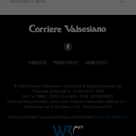
PUBBLICITÀ
PRIVACY POLICY
COOKIE POLICY
© 2025 Corriere Valsesiano - Iscrizione al Registro giornali del
Tribunale di Vercelli nr. 14 del 20/11/1948
ROC: n. 25883 - ISSN 2724-6434 - P.IVA: 02598370027
Direttore Responsabile: Luisa Lana - Editore: Valsesiano Editrice S.r.l. -
Redazione: via A. Giordano, n.22 - Borgosesia (VC)
Servizi informatici e concessionaria di pubblicità:
Diario del Web S.r.l.