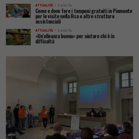
ATTUALITÀ
5 anni fa
Come e dove fare i tamponi gratuiti in Piemonte
per le visite nella Rsa e altre strutture
assistenziali
ATTUALITÀ
6 anni fa
«Un’alleanza buona» per aiutare chi è in
difficoltà