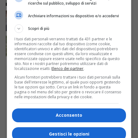
regionale del Piemonte
ricerche sul pubblico, sviluppo di servizi
ATTUALITÀ
4 giorni fa
Archiviare informazioni su dispositivo e/o accedervi
Auguri alla centenaria Piera Rosa Taddia
Scopri di più
ATTUALITÀ
3 giorni fa
I tuoi dati personali verranno trattati da 431 partner e le
Siccità, Gattinara chiede il riconoscimento dello
informazioni raccolte dal tuo dispositivo (come cookie,
stato di calamità naturale
identificatori univoci e altri dati del dispositivo) potrebbero
essere condivise con questi ultimi, da loro visualizzate e
memorizzate oppure essere usate nello specifico da questo
sito. Noi e i nostri partner potremmo utilizzare dati di
localizzazione esatti.
Elenco dei partner
.
PUBBLICITÀ
Alcuni fornitori potrebbero trattare i tuoi dati personali sulla
base dell'interesse legittimo, al quale puoi opporti gestendo
le tue opzioni qui sotto. Cerca un link in fondo a questa
pagina o nel menu del sito per gestire o revocare il consenso
nelle impostazioni della privacy e dei cookie.
Acconsento
Gestisci le opzioni