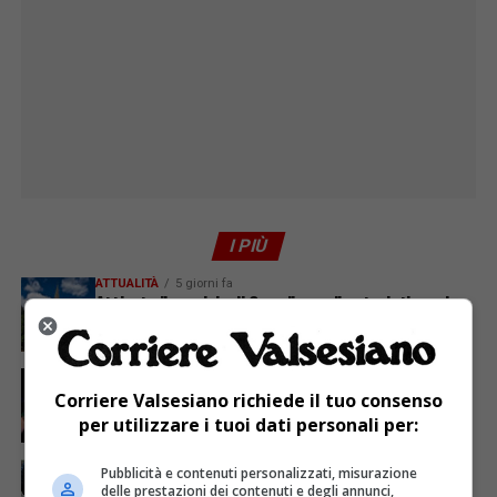
I PIÙ
ATTUALITÀ
5 giorni fa
Attivato il servizio di Guardia medica turistica ad
Alagna
ATTUALITÀ
3 giorni fa
Sabato 8 agosto in piazza a Varallo Gran Galà Lirico
Corriere Valsesiano richiede il tuo consenso
per utilizzare i tuoi dati personali per:
ATTUALITÀ
7 giorni fa
Pubblicità e contenuti personalizzati, misurazione
Polizia locale, nasce il primo gruppo cinofilo
delle prestazioni dei contenuti e degli annunci,