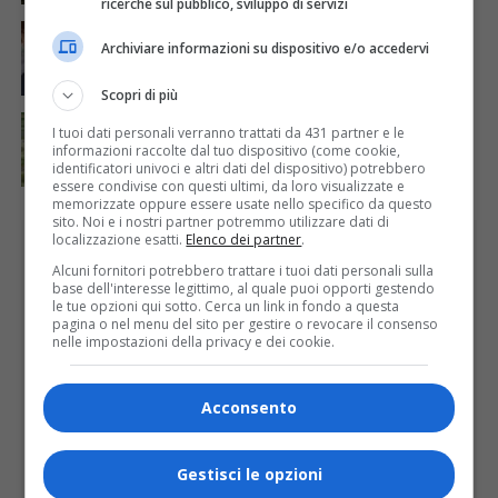
ricerche sul pubblico, sviluppo di servizi
ATTUALITÀ
7 giorni fa
Auguri alla centenaria Piera Rosa Taddia
Archiviare informazioni su dispositivo e/o accedervi
Scopri di più
ATTUALITÀ
6 giorni fa
I tuoi dati personali verranno trattati da 431 partner e le
Siccità, Gattinara chiede il riconoscimento dello
informazioni raccolte dal tuo dispositivo (come cookie,
stato di calamità naturale
identificatori univoci e altri dati del dispositivo) potrebbero
essere condivise con questi ultimi, da loro visualizzate e
memorizzate oppure essere usate nello specifico da questo
sito. Noi e i nostri partner potremmo utilizzare dati di
localizzazione esatti.
Elenco dei partner
.
PUBBLICITÀ
Alcuni fornitori potrebbero trattare i tuoi dati personali sulla
base dell'interesse legittimo, al quale puoi opporti gestendo
le tue opzioni qui sotto. Cerca un link in fondo a questa
pagina o nel menu del sito per gestire o revocare il consenso
nelle impostazioni della privacy e dei cookie.
Acconsento
Gestisci le opzioni