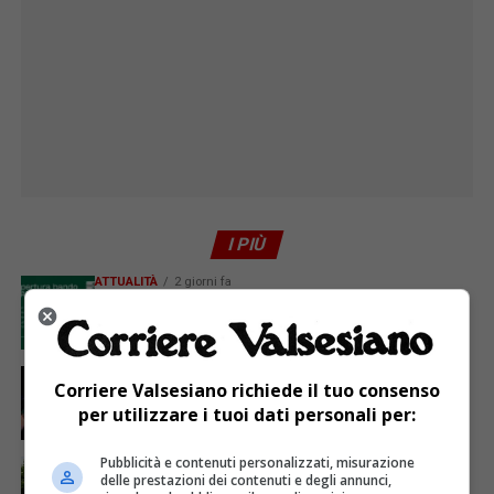
I PIÙ
ATTUALITÀ
2 giorni fa
GAL Terre del Sesia: 450.000 euro per la
valorizzazione del patrimonio rurale
ATTUALITÀ
6 giorni fa
Corriere Valsesiano richiede il tuo consenso
Sabato 8 agosto in piazza a Varallo Gran Galà Lirico
per utilizzare i tuoi dati personali per:
Pubblicità e contenuti personalizzati, misurazione
ATTUALITÀ
7 giorni fa
La salute si costruisce un passo alla volta
delle prestazioni dei contenuti e degli annunci,