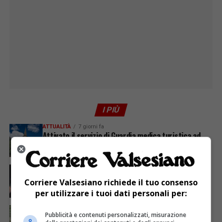
I PIÙ
ATTUALITÀ
7 giorni fa
Attivato il servizio di Guardia medica turistica ad
Alagna
ATTUALITÀ
5 giorni fa
Sabato 8 agosto in piazza a Varallo Gran Galà Lirico
Corriere Valsesiano richiede il tuo consenso
per utilizzare i tuoi dati personali per:
ATTUALITÀ
5 giorni fa
Pubblicità e contenuti personalizzati, misurazione
Siccità, Gattinara chiede il riconoscimento dello