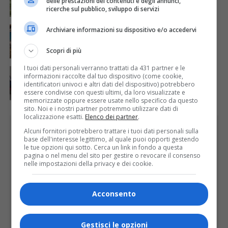
delle prestazioni dei contenuti e degli annunci,
stato di calamità naturale
ricerche sul pubblico, sviluppo di servizi
ATTUALITÀ
5 giorni fa
Archiviare informazioni su dispositivo e/o accedervi
Concluso il Master Gessi Summer Excellence 2026
Scopri di più
I tuoi dati personali verranno trattati da 431 partner e le
ATTUALITÀ
4 giorni fa
informazioni raccolte dal tuo dispositivo (come cookie,
Festa Walser delle genti valsesiane quinta edizione
identificatori univoci e altri dati del dispositivo) potrebbero
essere condivise con questi ultimi, da loro visualizzate e
memorizzate oppure essere usate nello specifico da questo
sito. Noi e i nostri partner potremmo utilizzare dati di
localizzazione esatti.
Elenco dei partner
.
PUBBLICITÀ
Alcuni fornitori potrebbero trattare i tuoi dati personali sulla
base dell'interesse legittimo, al quale puoi opporti gestendo
le tue opzioni qui sotto. Cerca un link in fondo a questa
pagina o nel menu del sito per gestire o revocare il consenso
nelle impostazioni della privacy e dei cookie.
Acconsento
Gestisci le opzioni