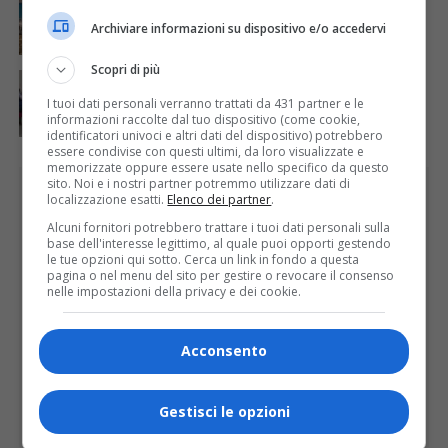
Concluso il Master Gessi Summer Excellence 2026
Archiviare informazioni su dispositivo e/o accedervi
Scopri di più
ATTUALITÀ
4 giorni fa
Festa Walser delle genti valsesiane quinta edizione
I tuoi dati personali verranno trattati da 431 partner e le
informazioni raccolte dal tuo dispositivo (come cookie,
identificatori univoci e altri dati del dispositivo) potrebbero
essere condivise con questi ultimi, da loro visualizzate e
memorizzate oppure essere usate nello specifico da questo
sito. Noi e i nostri partner potremmo utilizzare dati di
PUBBLICITÀ
localizzazione esatti.
Elenco dei partner
.
Alcuni fornitori potrebbero trattare i tuoi dati personali sulla
base dell'interesse legittimo, al quale puoi opporti gestendo
le tue opzioni qui sotto. Cerca un link in fondo a questa
pagina o nel menu del sito per gestire o revocare il consenso
nelle impostazioni della privacy e dei cookie.
Acconsento
Gestisci le opzioni