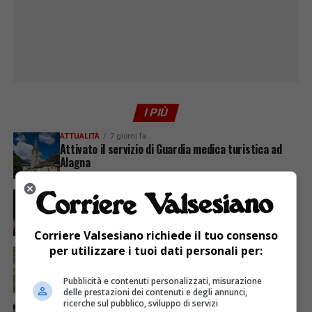
I PIÙ
ATTUALITÀ
7 giorni fa
Attivato il servizio di Guardia medica turistica ad
Alagna
ATTUALITÀ
5 giorni fa
Sabato 8 agosto in piazza a Varallo Gran Galà Lirico
Corriere Valsesiano richiede il tuo consenso
per utilizzare i tuoi dati personali per:
ATTUALITÀ
5 giorni fa
Siccità, Gattinara chiede il riconoscimento dello
stato di calamità naturale
Pubblicità e contenuti personalizzati, misurazione
delle prestazioni dei contenuti e degli annunci,
ricerche sul pubblico, sviluppo di servizi
ATTUALITÀ
5 giorni fa