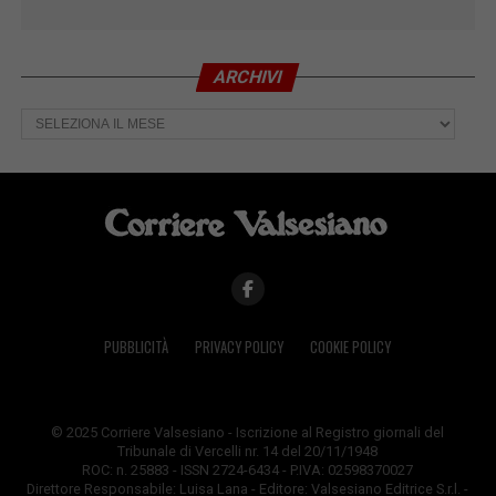
ARCHIVI
Archivi
PUBBLICITÀ
PRIVACY POLICY
COOKIE POLICY
© 2025 Corriere Valsesiano - Iscrizione al Registro giornali del
Tribunale di Vercelli nr. 14 del 20/11/1948
ROC: n. 25883 - ISSN 2724-6434 - P.IVA: 02598370027
Direttore Responsabile: Luisa Lana - Editore: Valsesiano Editrice S.r.l. -