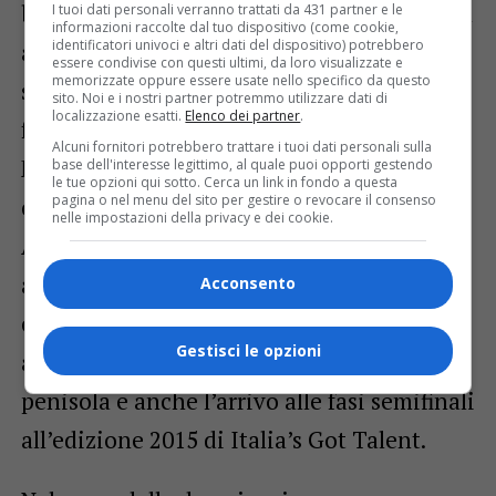
borgo con musica itinerante. La serata sarà
I tuoi dati personali verranno trattati da 431 partner e le
informazioni raccolte dal tuo dispositivo (come cookie,
identificatori univoci e altri dati del dispositivo) potrebbero
animata dalla seconda sfilata storica
essere condivise con questi ultimi, da loro visualizzate e
memorizzate oppure essere usate nello specifico da questo
seguita alle 22 da un grande spettacolo di
sito. Noi e i nostri partner potremmo utilizzare dati di
localizzazione esatti.
Elenco dei partner
.
fuoco medievale in programma in piazza
Alcuni fornitori potrebbero trattare i tuoi dati personali sulla
Martiri, uno show, mai visto finora in Valle,
base dell'interesse legittimo, al quale puoi opporti gestendo
le tue opzioni qui sotto. Cerca un link in fondo a questa
pagina o nel menu del sito per gestire o revocare il consenso
che vedrà protagonista il gruppo Lux
nelle impostazioni della privacy e dei cookie.
Arcana, una delle maggiori compagnie
artistiche italiane specializzate in
Acconsento
esibizioni con il fuoco e le luci led, che ha
Gestisci le opzioni
all’attivo numerosi spettacoli in tutta la
penisola e anche l’arrivo alle fasi semifinali
all’edizione 2015 di Italia’s Got Talent.