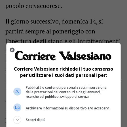
popolo crevacuorese.
Il giorno successivo, domenica 14, si
partirà sempre al pomeriggio con
l’apertura degli stand e gli intrattenimenti
itineranti per bambini. Ci sarà ancora la
sagra del Canestrello, alle 17 verrà
Corriere Valsesiano richiede il tuo consenso
riproposta la prima grande sfilata storica
per utilizzare i tuoi dati personali per:
mentre la grande scacchiera in piazza dalle
Pubblicità e contenuti personalizzati, misurazione
17,15 ospiterà la rappresentazione teatrale
delle prestazioni dei contenuti e degli annunci,
ricerche sul pubblico, sviluppo di servizi
«Scacchi… Matti» portata in scena dalla
Archiviare informazioni su dispositivo e/o accedervi
Compagnia teatrale «Gli Instabili» di
Postua. Seguirà la cena medievale nel
Scopri di più