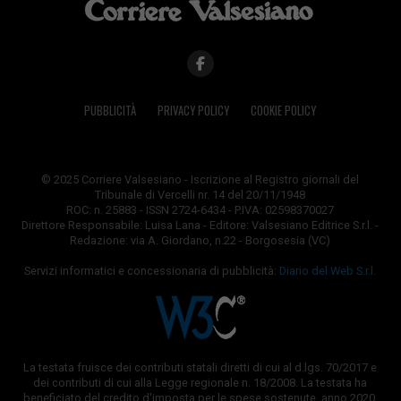
PUBBLICITÀ
PRIVACY POLICY
COOKIE POLICY
© 2025 Corriere Valsesiano - Iscrizione al Registro giornali del
Tribunale di Vercelli nr. 14 del 20/11/1948
ROC: n. 25883 - ISSN 2724-6434 - P.IVA: 02598370027
Direttore Responsabile: Luisa Lana - Editore: Valsesiano Editrice S.r.l. -
Redazione: via A. Giordano, n.22 - Borgosesia (VC)
Servizi informatici e concessionaria di pubblicità:
Diario del Web S.r.l.
La testata fruisce dei contributi statali diretti di cui al d.lgs. 70/2017 e
dei contributi di cui alla Legge regionale n. 18/2008. La testata ha
beneficiato del credito d'imposta per le spese sostenute, anno 2020,