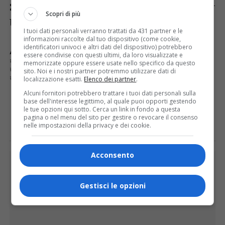
grazie ai fondi dell’8×1000 a favore di UBI –
Scopri di più
Unione Buddhista Italiana.
I tuoi dati personali verranno trattati da 431 partner e le
informazioni raccolte dal tuo dispositivo (come cookie,
identificatori univoci e altri dati del dispositivo) potrebbero
ARGOMENTI CORRELATI:
CARITAS PARROCCHIALE
essere condivise con questi ultimi, da loro visualizzate e
COMPITI AL MUSEO
FONDAZIONE VALSESIA
memorizzate oppure essere usate nello specifico da questo
METTI UN GIORNO IN ORATORIO
PALAZZO DEI MUSEI
sito. Noi e i nostri partner potremmo utilizzare dati di
VARALLO
localizzazione esatti.
Elenco dei partner
.
Alcuni fornitori potrebbero trattare i tuoi dati personali sulla
base dell'interesse legittimo, al quale puoi opporti gestendo
E TU COSA NE PENSI?
le tue opzioni qui sotto. Cerca un link in fondo a questa
pagina o nel menu del sito per gestire o revocare il consenso
nelle impostazioni della privacy e dei cookie.
Acconsento
PUBBLICITÀ
Gestisci le opzioni