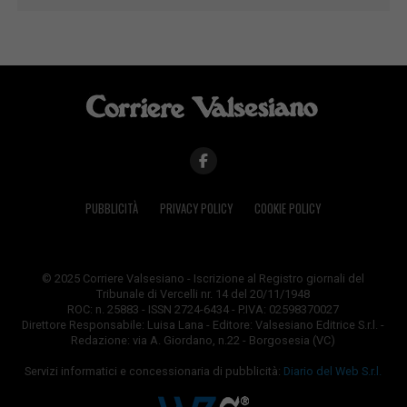
PUBBLICITÀ
PRIVACY POLICY
COOKIE POLICY
© 2025 Corriere Valsesiano - Iscrizione al Registro giornali del
Tribunale di Vercelli nr. 14 del 20/11/1948
ROC: n. 25883 - ISSN 2724-6434 - P.IVA: 02598370027
Direttore Responsabile: Luisa Lana - Editore: Valsesiano Editrice S.r.l. -
Redazione: via A. Giordano, n.22 - Borgosesia (VC)
Servizi informatici e concessionaria di pubblicità:
Diario del Web S.r.l.