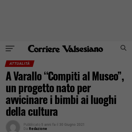
ATTUALITÀ
A Varallo “Compiti al Museo”,
un progetto nato per
avvicinare i bimbi ai luoghi
della cultura
Pubblicato
5 anni fa
il
30 Giugno 2021
Da
Redazione