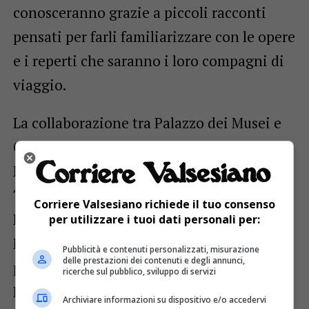
conosceranno grazie a piccoli racconti
pensati per farli familiarizzare con le opere
e i reperti che saranno i loro compagni di
viaggio.
La collaborazione tra Palazzo dei Musei e
Caritas è nata nell’ambito della Comunità
Educante Valsesia, coordinata al Centro
Territoriale Volontariato di Vercelli.
Corriere Valsesiano richiede il tuo consenso
L’iniziativa rientra inoltre nel progetto
per utilizzare i tuoi dati personali per:
Fuori Luogo. I Musei di Vercelli e Varallo
Pubblicità e contenuti personalizzati, misurazione
delle prestazioni dei contenuti e degli annunci,
per la scuola promosso dalla rete MUVV –
ricerche sul pubblico, sviluppo di servizi
Musei di Vercelli e Varallo e finanziato
Archiviare informazioni su dispositivo e/o accedervi