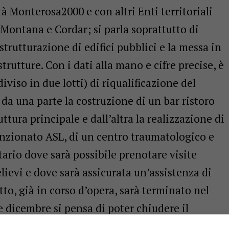
 Monterosa2000 e con altri Enti territoriali
e Montana e Cordar; si parla soprattutto di
strutturazione di edifici pubblici e la messa in
strutture. Con i dati alla mano e cifre precise, è
diviso in due lotti) di riqualificazione del
 da una parte la costruzione di un bar ristoro
ttura principale e dall’altra la realizzazione di
zionato ASL, di un centro traumatologico e
ario dove sarà possibile prenotare visite
lievi e dove sarà assicurata un’assistenza di
otto, già in corso d’opera, sarà terminato nel
 dicembre si pensa di poter chiudere il
 già stati finanziati, ma di futura