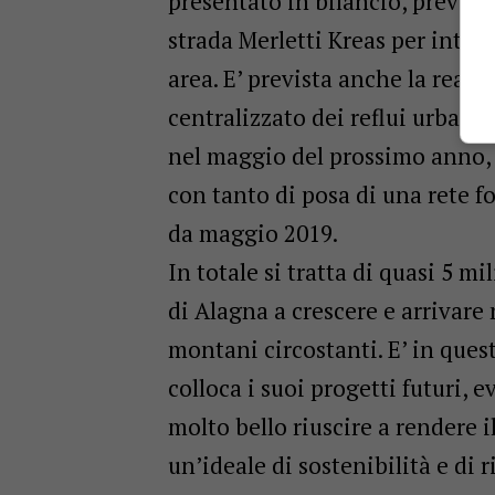
presentato in bilancio, previsto
strada Merletti Kreas per interv
area. E’ prevista anche la rea
centralizzato dei reflui urbani 
nel maggio del prossimo anno, e
con tanto di posa di una rete fo
da maggio 2019.
In totale si tratta di quasi 5 m
di Alagna a crescere e arrivare
montani circostanti. E’ in que
colloca i suoi progetti futuri, e
molto bello riuscire a rendere i
un’ideale di sostenibilità e di 