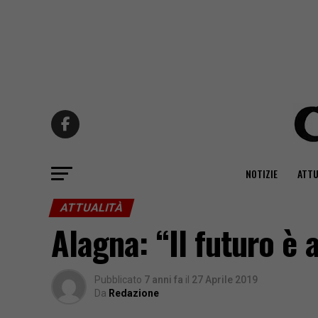
NOTIZIE
ATTU
ATTUALITÀ
Alagna: “Il futuro è 
Pubblicato
7 anni fa
il
27 Aprile 2019
Da
Redazione