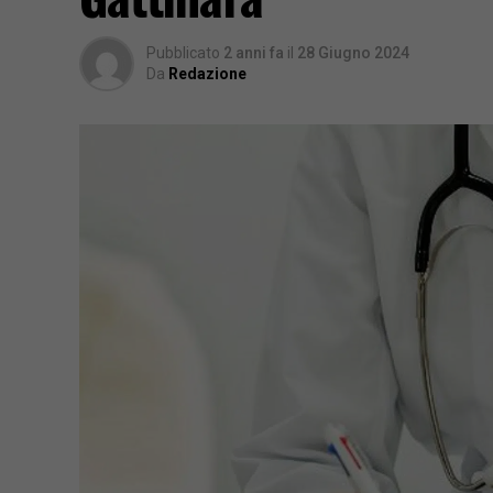
Pubblicato
2 anni fa
il
28 Giugno 2024
Da
Redazione