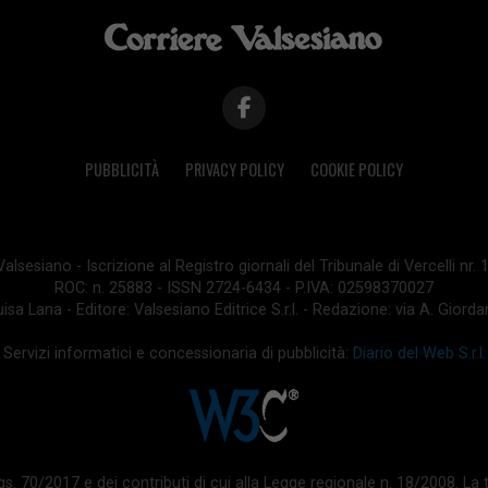
PUBBLICITÀ
PRIVACY POLICY
COOKIE POLICY
lsesiano - Iscrizione al Registro giornali del Tribunale di Vercelli nr.
ROC: n. 25883 - ISSN 2724-6434 - P.IVA: 02598370027
isa Lana - Editore: Valsesiano Editrice S.r.l. - Redazione: via A. Giord
Servizi informatici e concessionaria di pubblicità:
Diario del Web S.r.l.
 d.lgs. 70/2017 e dei contributi di cui alla Legge regionale n. 18/2008. 