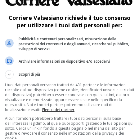
Corriere Valsesiano richiede il tuo consenso
per utilizzare i tuoi dati personali per:
 si ampliano gli orari di apertura a
Pubblicità e contenuti personalizzati, misurazione delle
e Gattinara
prestazioni dei contenuti e degli annunci, ricerche sul pubblico,
sviluppo di servizi
ari di apertura degli ambulatori di Quarona,
Archiviare informazioni su dispositivo e/o accedervi
ia.
Scopri di più
strettuali sono pensati per il rilascio di
I tuoi dati personali verranno trattati da 431 partner e le informazioni
hé per la prenotazione di eventuali visite a
raccolte dal tuo dispositivo (come cookie, identificatori univoci e altri dati
del dispositivo) potrebbero essere condivise con questi ultimi, da loro
visualizzate e memorizzate oppure essere usate nello specifico da
questo sito. Noi e i nostri partner potremmo utilizzare dati di
localizzazione esatti.
Elenco dei partner
.
ri di apertura di tutti e 7 gli Ambulatori attivi
Alcuni fornitori potrebbero trattare i tuoi dati personali sulla base
dell'interesse legittimo, al quale puoi opporti gestendo le tue opzioni qui
sotto. Cerca un link in fondo a questa pagina o nel menu del sito per
gestire o revocare il consenso nelle impostazioni della privacy e dei
cookie.