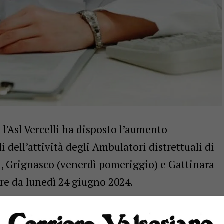
i l’Asl Vercelli ha disposto l’aumento
 dell’attività degli Ambulatori distrettuali di
, Grignasco (venerdì pomeriggio) e Gattinara
re da lunedì 24 giugno 2024.