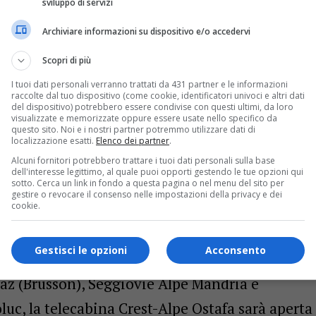
sviluppo di servizi
agione estiva al Monterosa Ski
Archiviare informazioni su dispositivo e/o accedervi
anti. In questo fine settima e il 13/14 giugno,
Scopri di più
univia Staffal-Sant’Anna e la seggiovia
I tuoi dati personali verranno trattati da 431 partner e le informazioni
raccolte dal tuo dispositivo (come cookie, identificatori univoci e altri dati
del dispositivo) potrebbero essere condivise con questi ultimi, da loro
ggiungere comodamente il Rifugio Quintino
visualizzate e memorizzate oppure essere usate nello specifico da
questo sito. Noi e i nostri partner potremmo utilizzare dati di
n funzione anche la funicolare Frachey-Alpe
localizzazione esatti.
Elenco dei partner
.
poluc-Crest, con servizio continuo anche nelle
Alcuni fornitori potrebbero trattare i tuoi dati personali sulla base
dell'interesse legittimo, al quale puoi opporti gestendo le tue opzioni qui
 il via all’estate in Valle d’Ayas. Sempre il 27 e
sotto. Cerca un link in fondo a questa pagina o nel menu del sito per
gestire o revocare il consenso nelle impostazioni della privacy e dei
cookie.
atten a Gressoney-Saint-Jean aprirà in
a. Durante i weekend di luglio e tutti i giorni
Gestisci le opzioni
Acconsento
ione: Seggiovia Weissmatten (Gressoney-Saint-
naz (Brusson), Seggiovie Alpe Mandria e
uc, la telecabina Crest-Alpe Ostafa sarà aperta