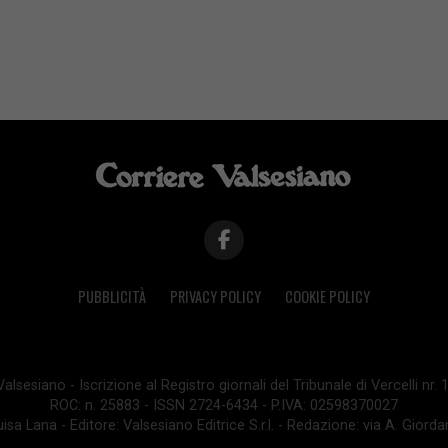
PUBBLICITÀ
PRIVACY POLICY
COOKIE POLICY
lsesiano - Iscrizione al Registro giornali del Tribunale di Vercelli nr.
ROC: n. 25883 - ISSN 2724-6434 - P.IVA: 02598370027
isa Lana - Editore: Valsesiano Editrice S.r.l. - Redazione: via A. Giord