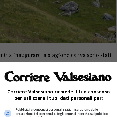
ti a inaugurare la stagione estiva sono stati
o dei Salati-Punta Indren nella Valle di
ornalieri anche da Alagna fino al ghiacciaio di
Corriere Valsesiano richiede il tuo consenso
per utilizzare i tuoi dati personali per:
Pubblicità e contenuti personalizzati, misurazione delle
prestazioni dei contenuti e degli annunci, ricerche sul pubblico,