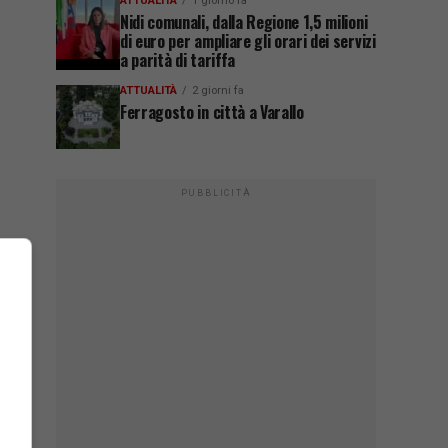
ATTUALITÀ
1 giorno fa
Nidi comunali, dalla Regione 1,5 milioni
di euro per ampliare gli orari dei servizi
a parità di tariffa
ATTUALITÀ
2 giorni fa
Ferragosto in città a Varallo
PUBBLICITÀ