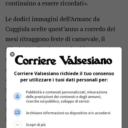
continuino a essere ricordati».
Le dodici immagini dell’Armanc da
Coggiula scelte quest’anno a corredo dei
mesi ritraggono feste di carnevale, il
rifugio Moglietti, escursioni in montagna
squadre di calcio del paese, momenti di
aggregazione, gruppi di anziani al bar,
Corriere Valsesiano richiede il tuo consenso
appuntamenti conviviali ma anche
per utilizzare i tuoi dati personali per:
personaggi molto conosciuti in paese fino
Pubblicità e contenuti personalizzati, misurazione
delle prestazioni dei contenuti e degli annunci,
alla recente pandemia con uno scatto che
ricerche sul pubblico, sviluppo di servizi
immortala un gruppetto di coggiolesi
Archiviare informazioni su dispositivo e/o accedervi
seduto su una pancina con indosso la
Scopri di più