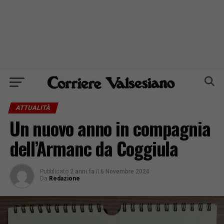
ATTUALITÀ
Un nuovo anno in compagnia
dell’Armanc da Coggiula
Pubblicato
2 anni fa
il
6 Novembre 2024
Da
Redazione