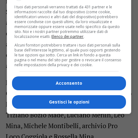
mascherina.
I tuoi dati personali verranno trattati da 431 partner e le
Scene di vita di paese del tempo che fu, ma
informazioni raccolte dal tuo dispositivo (come cookie,
identificatori univoci e altri dati del dispositivo) potrebbero
anche dei giorni nostri in cui tanti
essere condivise con questi ultimi, da loro visualizzate e
memorizzate oppure essere usate nello specifico da questo
cittadini potranno ritrovarsi o rivedere
sito. Noi e i nostri partner potremmo utilizzare dati di
localizzazione esatti.
Elenco dei partner
.
amici e conoscenti. Per la grafica di
Alcuni fornitori potrebbero trattare i tuoi dati personali sulla
base dell'interesse legittimo, al quale puoi opporti gestendo
copertina si è invece puntato sulla funtan-
le tue opzioni qui sotto. Cerca un link in fondo a questa
pagina o nel menu del sito per gestire o revocare il consenso
a dël Moro a la Villa.
nelle impostazioni della privacy e dei cookie.
Le immagini sono di Cristian Nichele,
Acconsento
Claudia Rho, archivio Associazione Rifugio
Gestisci le opzioni
Moglietti, archivio Centro Sociale Aperto,
Tiziano Bozio Madè, Luciano Merlin, Leo
Mina, Michele Montibelli, archivio Pro
Loco Coggiola e Rossella Mina.