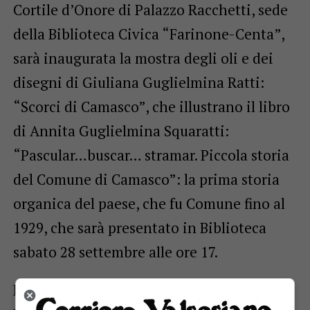
Cortile d’Onore di Palazzo Racchetti, sede
della Biblioteca Civica “Farinone-Centa”,
sarà inaugurata la mostra degli oli e dei
disegni di Giuliana Guglielmina Ratti:
“Scorci di Camasco”, che illustrano il libro
di Annita Guglielmina Squaratti:
“Pascular…buscar… stramar. Piccola storia
del Comune di Camasco”: la prima storia
organica del paese, che fu Comune fino al
1929, che sarà presentato in Biblioteca
sabato 28 settembre alle ore 17.
La bisnonna di Giuliana era figlia di un