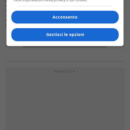
ARGOMENTI CORRELATI:
“SCORCI DI CAMASCO”
BIBLIOTECA
DOCENTE DI SCRITTURA NARRATIVA
FARINONE CENTA
GIANFRANCO CAIMI
GIULIANA GUGLIELMINA RATTI
HEIKO H. CAIMI
MOSTRA
Acconsento
POETA
PUBBLICAZIONE
SCENEGGIATORE
SCRITTORE
VARALLO
Gestisci le opzioni
E TU COSA NE PENSI?
PUBBLICITÀ