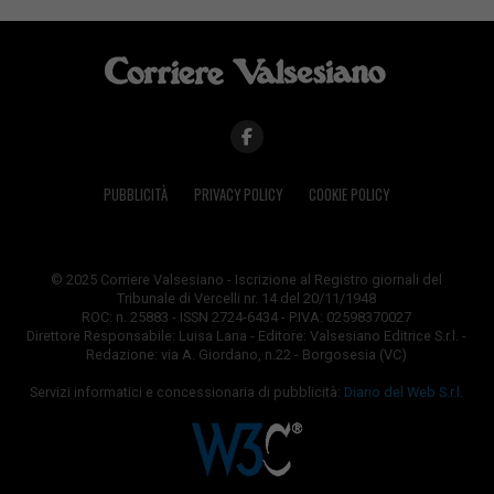
PUBBLICITÀ
PRIVACY POLICY
COOKIE POLICY
© 2025 Corriere Valsesiano - Iscrizione al Registro giornali del
Tribunale di Vercelli nr. 14 del 20/11/1948
ROC: n. 25883 - ISSN 2724-6434 - P.IVA: 02598370027
Direttore Responsabile: Luisa Lana - Editore: Valsesiano Editrice S.r.l. -
Redazione: via A. Giordano, n.22 - Borgosesia (VC)
Servizi informatici e concessionaria di pubblicità:
Diario del Web S.r.l.