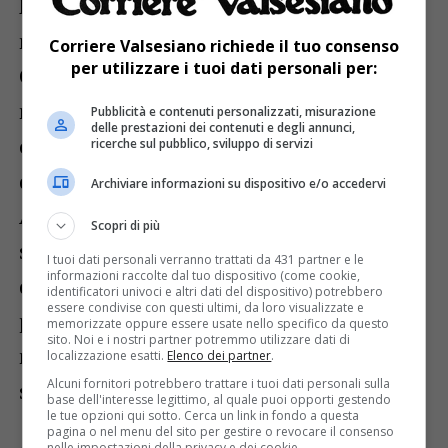
Penna di Camasco e di una Bordiga quindi
nel sangue certo scorre una vena artistica:
Corriere Valsesiano richiede il tuo consenso
per utilizzare i tuoi dati personali per:
Giuliana ha sempre dipinto, ma non ha
mai fatto mostre, soprattutto perché le sue
Pubblicità e contenuti personalizzati, misurazione
delle prestazioni dei contenuti e degli annunci,
opere venivano offerte per beneficenza,
ricerche sul pubblico, sviluppo di servizi
durante le manifestazioni del paese: Pro
Archiviare informazioni su dispositivo e/o accedervi
Asilo e Pro Parrocchia e adesso quindi
Scopri di più
sono difficilmente rintracciabili. Cifra di
I tuoi dati personali verranno trattati da 431 partner e le
informazioni raccolte dal tuo dispositivo (come cookie,
questa artista sono gli alberi, sempre
identificatori univoci e altri dati del dispositivo) potrebbero
essere condivise con questi ultimi, da loro visualizzate e
presenti, che Giuliana considera quasi dei
memorizzate oppure essere usate nello specifico da questo
sito. Noi e i nostri partner potremmo utilizzare dati di
numi protettori: “Con le loro radici danno
localizzazione esatti.
Elenco dei partner
.
Alcuni fornitori potrebbero trattare i tuoi dati personali sulla
sicurezza, pace, tranquillità”.
base dell'interesse legittimo, al quale puoi opporti gestendo
le tue opzioni qui sotto. Cerca un link in fondo a questa
pagina o nel menu del sito per gestire o revocare il consenso
nelle impostazioni della privacy e dei cookie.