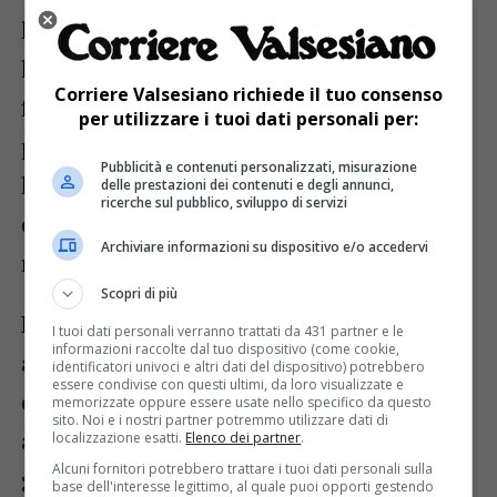
l’assistenza sanitaria temporanea per
lavoro, studio o ricongiungimento
Corriere Valsesiano richiede il tuo consenso
familiare; ottenere l’assistenza sanitaria
per utilizzare i tuoi dati personali per:
per cittadini stranieri; richiedere
Pubblicità e contenuti personalizzati, misurazione
l’emissione del tesserino sanitario e le
delle prestazioni dei contenuti e degli annunci,
ricerche sul pubblico, sviluppo di servizi
esenzioni per patologia, invalidità o
Archiviare informazioni su dispositivo e/o accedervi
reddito.
Scopri di più
Restano invece ancora temporaneamente
I tuoi dati personali verranno trattati da 431 partner e le
informazioni raccolte dal tuo dispositivo (come cookie,
al Lingottino: lo sportello Protesica, a cui
identificatori univoci e altri dati del dispositivo) potrebbero
essere condivise con questi ultimi, da loro visualizzate e
ci si rivolge per la fornitura di presidi o
memorizzate oppure essere usate nello specifico da questo
sito. Noi e i nostri partner potremmo utilizzare dati di
ausili correlati alla tipologia di cause che
localizzazione esatti.
Elenco dei partner
.
Alcuni fornitori potrebbero trattare i tuoi dati personali sulla
generano l’invalidità e i Servizi veterinari
base dell'interesse legittimo, al quale puoi opporti gestendo