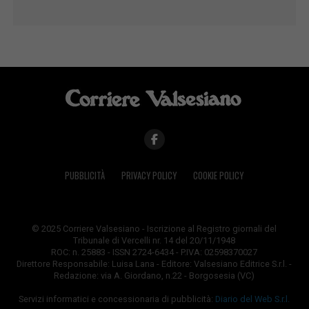
PUBBLICITÀ
PRIVACY POLICY
COOKIE POLICY
© 2025 Corriere Valsesiano - Iscrizione al Registro giornali del
Tribunale di Vercelli nr. 14 del 20/11/1948
ROC: n. 25883 - ISSN 2724-6434 - P.IVA: 02598370027
Direttore Responsabile: Luisa Lana - Editore: Valsesiano Editrice S.r.l. -
Redazione: via A. Giordano, n.22 - Borgosesia (VC)
Servizi informatici e concessionaria di pubblicità:
Diario del Web S.r.l.