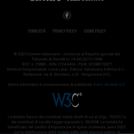
PUBBLICITÀ
PRIVACY POLICY
COOKIE POLICY
© 2025 Corriere Valsesiano - Iscrizione al Registro giornali del
Tribunale di Vercelli nr. 14 del 20/11/1948
ROC: n. 25883 - ISSN 2724-6434 - P.IVA: 02598370027
Direttore Responsabile: Luisa Lana - Editore: Valsesiano Editrice S.r.l. -
Redazione: via A. Giordano, n.22 - Borgosesia (VC)
Servizi informatici e concessionaria di pubblicità:
Diario del Web S.r.l.
La testata fruisce dei contributi statali diretti di cui al d.lgs. 70/2017 e
dei contributi di cui alla Legge regionale n. 18/2008. La testata ha
beneficiato del credito d'imposta per le spese sostenute, anno 2020,
per la distribuzione delle testate edite dalle imprese editrici di