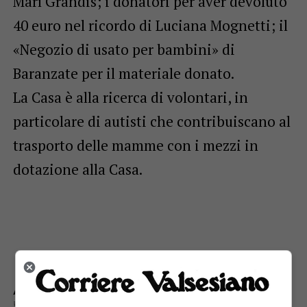
Marì Grandis; i donatori per aver devoluto
40 euro nel ricordo di Luciana Mognetti; il
«Negozio di usato per bambini» di
Baranzate per il materiale donato.
La Casa è alla ricerca di volontari, in
particolare di autisti che contribuiscano al
trasporto delle mamme con i mezzi in
dotazione alla Casa.
ARGOMENTI CORRELATI:
BORGOSESIA
LA CASA DELLA MAMMA E DEL BAMBINO
VALBUSAGA