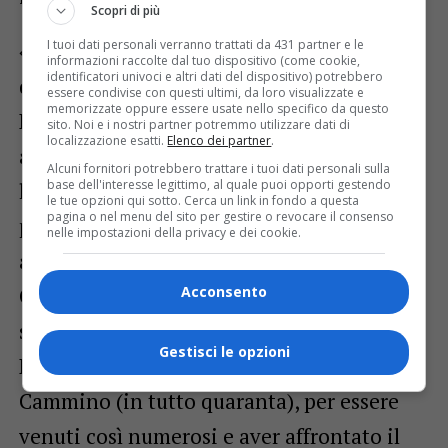
Scopri di più
I tuoi dati personali verranno trattati da 431 partner e le
«Desideriamo fare diversi ringraziamenti»
informazioni raccolte dal tuo dispositivo (come cookie,
identificatori univoci e altri dati del dispositivo) potrebbero
dicono i componenti del Cammino della
essere condivise con questi ultimi, da loro visualizzate e
memorizzate oppure essere usate nello specifico da questo
Luce; «innanzitutto al Comune di Rassa e
sito. Noi e i nostri partner potremmo utilizzare dati di
localizzazione esatti.
Elenco dei partner
.
al sindaco Michele Barbaglia, per
Alcuni fornitori potrebbero trattare i tuoi dati personali sulla
base dell'interesse legittimo, al quale puoi opporti gestendo
l’impegno profuso nel mettere in piedi il
le tue opzioni qui sotto. Cerca un link in fondo a questa
pagina o nel menu del sito per gestire o revocare il consenso
pellegrinaggio, alla Pro Loco di Rassa,
nelle impostazioni della privacy e dei cookie.
all’Amministrazione del Santuario di
Acconsento
Oropa e al Rettore don Berchi per la
sempre calorosa e benevola accoglienza.
Gestisci le opzioni
Ringraziamo tutti i partecipanti al
Cammino (in tutto quaranta), per essere
venuti così numerosi e aver affrontato il