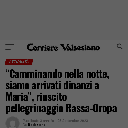
ATTUALITÀ
“Camminando nella notte,
siamo arrivati dinanzi a
Maria”, riuscito
pellegrinaggio Rassa-Oropa
Pubblicato
3 anni fa
il
25 Settembre 2023
Da
Redazione