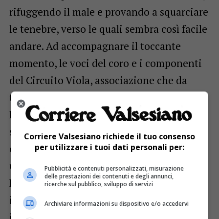
rifuggendo il male e provando a squarciare
le tenebre, verso le quali sembra così facile
andare. Ad accompagnare il toccante
momento, le voci del coro e i componenti
del Circuito Viola, associazione che da
tempo collabora con il Cammino della
Luce. Sul cero, come lo scorso anno, sono
stati attaccati dei cuoricini di carta, su cui
Corriere Valsesiano richiede il tuo consenso
per utilizzare i tuoi dati personali per:
ognuno ha potuto scrivere una preghiera,
un pensiero, un nome, una intenzione.
Pubblicità e contenuti personalizzati, misurazione
delle prestazioni dei contenuti e degli annunci,
L’emozionante cerimonia è terminata con
ricerche sul pubblico, sviluppo di servizi
il canto «Madonna Nera», prima del rientro
Archiviare informazioni su dispositivo e/o accedervi
in valle.