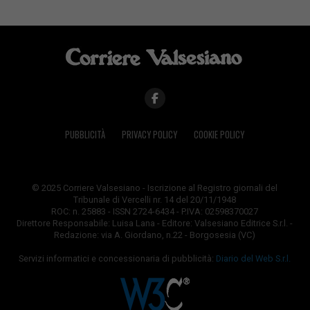
PUBBLICITÀ
PRIVACY POLICY
COOKIE POLICY
© 2025 Corriere Valsesiano - Iscrizione al Registro giornali del
Tribunale di Vercelli nr. 14 del 20/11/1948
ROC: n. 25883 - ISSN 2724-6434 - P.IVA: 02598370027
Direttore Responsabile: Luisa Lana - Editore: Valsesiano Editrice S.r.l. -
Redazione: via A. Giordano, n.22 - Borgosesia (VC)
Servizi informatici e concessionaria di pubblicità:
Diario del Web S.r.l.