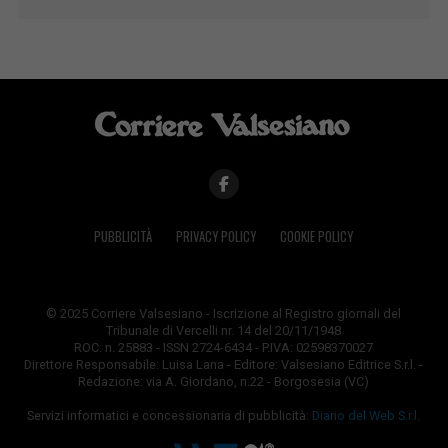
PUBBLICITÀ
PRIVACY POLICY
COOKIE POLICY
© 2025 Corriere Valsesiano - Iscrizione al Registro giornali del
Tribunale di Vercelli nr. 14 del 20/11/1948
ROC: n. 25883 - ISSN 2724-6434 - P.IVA: 02598370027
Direttore Responsabile: Luisa Lana - Editore: Valsesiano Editrice S.r.l. -
Redazione: via A. Giordano, n.22 - Borgosesia (VC)
Servizi informatici e concessionaria di pubblicità:
Diario del Web S.r.l.