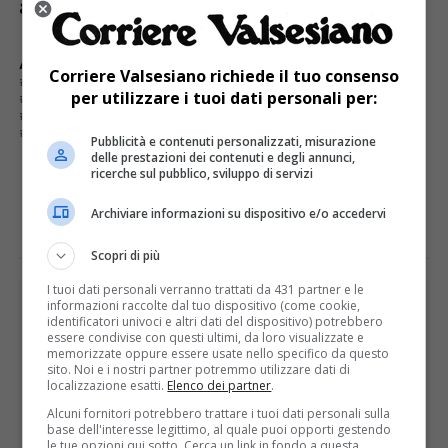
all’interno dell’area IOLAVORO.
ARGOMENTI CORRELATI:
DIGITAL JOB INTERVIEW
EDITION
Corriere Valsesiano richiede il tuo consenso
FIERA LAVORO
FONDO SOCIALE EUROPEO
IOLAVORO
per utilizzare i tuoi dati personali per:
ISCRIZIONI
JOB APPLICATION
JOB FAIR ITALIANA
JOB LIVE MEETING
JOB WEBINAR
MERCATO LAVORO
OFFERTE LAVORO
Pubblicità e contenuti personalizzati, misurazione
delle prestazioni dei contenuti e degli annunci,
ricerche sul pubblico, sviluppo di servizi
E TU COSA NE PENSI?
Archiviare informazioni su dispositivo e/o accedervi
Scopri di più
I tuoi dati personali verranno trattati da 431 partner e le
PUBBLICITÀ
informazioni raccolte dal tuo dispositivo (come cookie,
identificatori univoci e altri dati del dispositivo) potrebbero
essere condivise con questi ultimi, da loro visualizzate e
memorizzate oppure essere usate nello specifico da questo
sito. Noi e i nostri partner potremmo utilizzare dati di
localizzazione esatti.
Elenco dei partner
.
Alcuni fornitori potrebbero trattare i tuoi dati personali sulla
base dell'interesse legittimo, al quale puoi opporti gestendo
le tue opzioni qui sotto. Cerca un link in fondo a questa