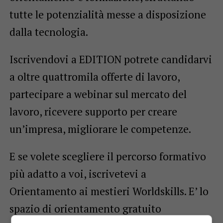
tutte le potenzialità messe a disposizione
dalla tecnologia.
Iscrivendovi a EDITION potrete candidarvi
a oltre quattromila offerte di lavoro,
partecipare a webinar sul mercato del
lavoro, ricevere supporto per creare
un’impresa, migliorare le competenze.
E se volete scegliere il percorso formativo
più adatto a voi, iscrivetevi a
Orientamento ai mestieri Worldskills. E’ lo
spazio di orientamento gratuito