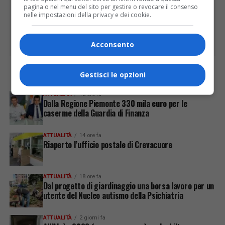
pagina o nel menu del sito per gestire o revocare il consenso
nelle impostazioni della privacy e dei cookie.
Acconsento
Gestisci le opzioni
ULTIME
ATTUALITÀ
12 ore fa
Dalla Regione Piemonte 330 mila euro per le
caserme della Guardia di Finanza
ATTUALITÀ
14 ore fa
Riaperto l’ufficio postale di Crevacuore
ATTUALITÀ
18 ore fa
Dal progetto di giardinaggio una borsa lavoro per un
utente del Nucleo autismo della Psichiatria
ATTUALITÀ
2 giorni fa