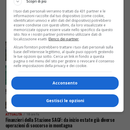
Scopri di più
I tuoi dati personali verranno trattati da 431 partner e le
informazioni raccolte dal tuo dispositivo (come cookie,
identificatori univoci e altri dati del dispositivo) potrebbero
essere condivise con questi ultimi, da loro visualizzate e
memorizzate oppure essere usate nello specifico da questo
ULTIME
sito. Noi e i nostri partner potremmo utilizzare dati di
localizzazione esatti.
Elenco dei partner
.
ATTUALITÀ
12 ore fa
Alcuni fornitori potrebbero trattare i tuoi dati personali sulla
Ferragosto in città a Varallo
base dell'interesse legittimo, al quale puoi opporti gestendo
le tue opzioni qui sotto. Cerca un link in fondo a questa
pagina o nel menu del sito per gestire o revocare il consenso
nelle impostazioni della privacy e dei cookie.
ATTUALITÀ
12 ore fa
GAL Terre del Sesia: 450.000 euro per la
valorizzazione del patrimonio rurale
Acconsento
ATTUALITÀ
14 ore fa
Il jazz, il tango e l’organo Mascioni del 1907 per la
Gestisci le opzioni
23ª edizione di “Musica a Rima”
ATTUALITÀ
18 ore fa
Finanzieri della Stazione SAGF: da inizio estate già diverse
operazioni di soccorso in montagna