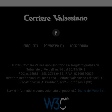
PUBBLICITÀ
PRIVACY POLICY
COOKIE POLICY
© 2025 Corriere Valsesiano - Iscrizione al Registro giornali del
Tribunale di Vercelli nr. 14 del 20/11/1948
ROC: n. 25883 - ISSN 2724-6434 - P.IVA: 02598370027
Direttore Responsabile: Luisa Lana - Editore: Valsesiano Editrice S.r.l. -
Redazione: via A. Giordano, n.22 - Borgosesia (VC)
Servizi informatici e concessionaria di pubblicità:
Diario del Web S.r.l.