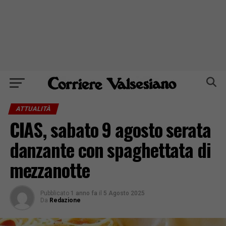
ATTUALITÀ
CIAS, sabato 9 agosto serata
danzante con spaghettata di
mezzanotte
Pubblicato
1 anno fa
il
5 Agosto 2025
Da
Redazione