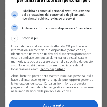
per utilizzare i tuoi dati personali per:
nelle RSA consente agli operatori sanitari
di ricevere una “formazione sul campo” e
Pubblicità e contenuti personalizzati, misurazione
delle prestazioni dei contenuti e degli annunci,
di acquisire competenze specifiche grazie
ricerche sul pubblico, sviluppo di servizi
alle quali poter contribuire ad individuare
Archiviare informazioni su dispositivo e/o accedervi
precocemente i bisogni di cure palliative,
Scopri di più
garantire risposte adeguate e tempestive e
I tuoi dati personali verranno trattati da 431 partner e le
informazioni raccolte dal tuo dispositivo (come cookie,
ottimizzare le risorse a disposizione. A
identificatori univoci e altri dati del dispositivo) potrebbero
essere condivise con questi ultimi, da loro visualizzate e
seguito della formazione, la maggior parte
memorizzate oppure essere usate nello specifico da questo
sito. Noi e i nostri partner potremmo utilizzare dati di
degli operatori delle RSA ha modificato la
localizzazione esatti.
Elenco dei partner
.
Alcuni fornitori potrebbero trattare i tuoi dati personali sulla
propria routine lavorativa, raggiungendo
base dell'interesse legittimo, al quale puoi opporti gestendo
le tue opzioni qui sotto. Cerca un link in fondo a questa
così una maggior efficacia rispetto ai
pagina o nel menu del sito per gestire o revocare il consenso
nelle impostazioni della privacy e dei cookie.
bisogni di cura dei pazienti.
Acconsento