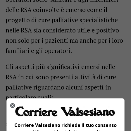
delle RSA coinvolte è emerso come il
progetto di cure palliative specialistiche
nelle RSA sia considerato utile e positivo
non solo per i pazienti ma anche per i loro
familiari e gli operatori.
Gli aspetti più significativi emersi nelle
RSA in cui sono presenti attività di cure
palliative riguardano alcuni aspetti in
particolare quali:
– formazione del personale: l’équipe
specialistica di cure palliative presente
Corriere Valsesiano richiede il tuo consenso