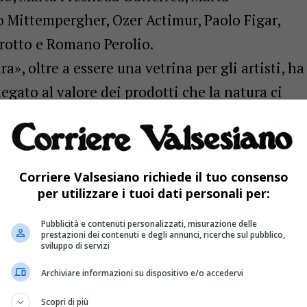
o Mittempergher, Ozer Actimur, Paolo Figar,
rotto e Romano Perolio.
a», oltre a essere una vetrina per gli artisti, ha
egato al valore dei prodotti che la natura ci
l’uomo sia in grado di usarli per creare
co.
i ricchi banchetti con prodotti gastronomici
Corriere Valsesiano richiede il tuo consenso
rogramma vari intrattenimenti, dalla musica, al
per utilizzare i tuoi dati personali per:
to le stelle. Ecco tutti i dettagli: lunedì 5
Pubblicità e contenuti personalizzati, misurazione delle
n presentazione degli scultori alla «Società
prestazioni dei contenuti e degli annunci, ricerche sul pubblico,
sviluppo di servizi
di cabaret «Il bell’anatroccolo» con Gigi
Archiviare informazioni su dispositivo e/o accedervi
alle 20 cena «Pro Loco», alle 21,30 «Musica per
Scopri di più