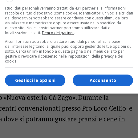
edì 7 a Breia, alle 20 cena «Nuova osteria Cà
I tuoi dati personali verranno trattati da 431 partner e le informazioni
. Giovedì 8 a Cellio, alle 20 cena «Pro Loco»,
raccolte dal tuo dispositivo (come cookie, identificatori univoci e altri dati
del dispositivo) potrebbero essere condivise con questi ultimi, da loro
e ‘n toch ad luna» canzoni dialettali con Pier
visualizzate e memorizzate oppure essere usate nello specifico da
questo sito. Noi e i nostri partner potremmo utilizzare dati di
erdì 9 a Breia, alle 20 cena «Nuova osteria Cà
localizzazione esatti.
Elenco dei partner
.
Alcuni fornitori potrebbero trattare i tuoi dati personali sulla base
i Dharma feat. Michele Colombo. Sabato 10 a
dell'interesse legittimo, al quale puoi opporti gestendo le tue opzioni qui
sotto. Cerca un link in fondo a questa pagina o nel menu del sito per
ale «Pamela Lansbury», alle 20 cena «Pro Loco»,
gestire o revocare il consenso nelle impostazioni della privacy e dei
cookie.
le» e a seguire DJ in piazza; inoltre per tutto il
avetta Cellio – Breia. Domenica 11 a Breia alle
Gestisci le opzioni
Acconsento
 e a seguire estrazione dei numeri vincenti
nzo «Nuova osteria Cà Zago». Durante la
centri convenzionati presso Pro Loco Cellio e
a dove si potranno gustare pranzi e cene in