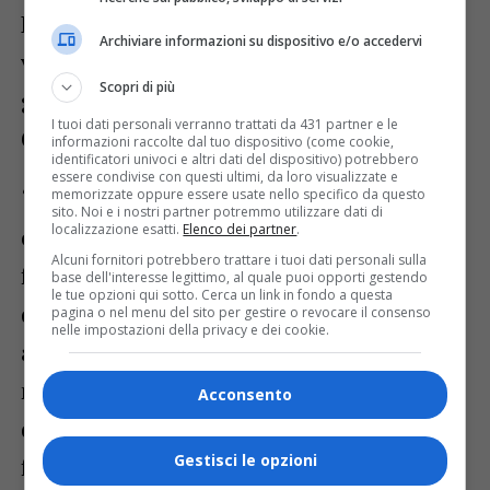
Baderna si tiene il lunedì, mercoledì e
Archiviare informazioni su dispositivo e/o accedervi
venerdì in Ospedale e il martedì e il
Scopri di più
giovedì presso la Casa della Comunità di
I tuoi dati personali verranno trattati da 431 partner e le
Cossato.
informazioni raccolte dal tuo dispositivo (come cookie,
identificatori univoci e altri dati del dispositivo) potrebbero
essere condivise con questi ultimi, da loro visualizzate e
“Mi occupo in modo particolare di
memorizzate oppure essere usate nello specifico da questo
sito. Noi e i nostri partner potremmo utilizzare dati di
localizzazione esatti.
Elenco dei partner
.
enfisema congenito, ovvero di quella
Alcuni fornitori potrebbero trattare i tuoi dati personali sulla
forma di enfisema che è secondaria a un
base dell'interesse legittimo, al quale puoi opporti gestendo
le tue opzioni qui sotto. Cerca un link in fondo a questa
deficit genetico di una proteina (Alfa 1-
pagina o nel menu del sito per gestire o revocare il consenso
nelle impostazioni della privacy e dei cookie.
antitripsina) e che si manifesta con
mancanza di fiato, dilatazione e
Acconsento
degenerazione polmonare, riacutizzazione
Gestisci le opzioni
frequenti di bronchite e mancanza di