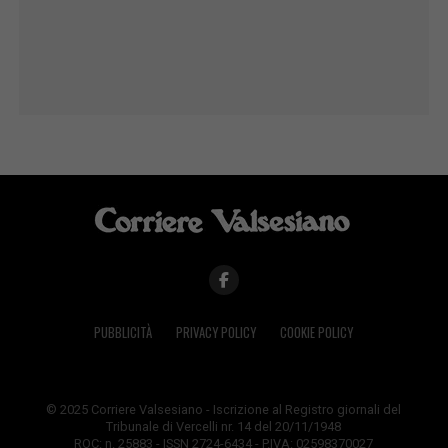
PUBBLICITÀ
PRIVACY POLICY
COOKIE POLICY
© 2025 Corriere Valsesiano - Iscrizione al Registro giornali del
Tribunale di Vercelli nr. 14 del 20/11/1948
ROC: n. 25883 - ISSN 2724-6434 - P.IVA: 02598370027