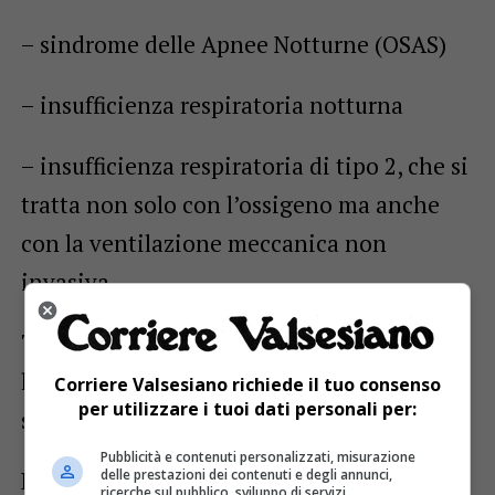
– sindrome delle Apnee Notturne (OSAS)
– insufficienza respiratoria notturna
– insufficienza respiratoria di tipo 2, che si
tratta non solo con l’ossigeno ma anche
con la ventilazione meccanica non
invasiva
Tra gli esami effettuati presso
l’ambulatorio, rientrano anche la
Corriere Valsesiano richiede il tuo consenso
per utilizzare i tuoi dati personali per:
spirometria e, a breve, l’emogasanalisi.
Pubblicità e contenuti personalizzati, misurazione
delle prestazioni dei contenuti e degli annunci,
L’ambulatorio di Pneumologia del Dott.
ricerche sul pubblico, sviluppo di servizi