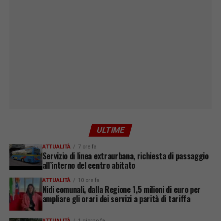
ULTIME
ATTUALITÀ
7 ore fa
Servizio di linea extraurbana, richiesta di passaggio
all’interno del centro abitato
ATTUALITÀ
10 ore fa
Nidi comunali, dalla Regione 1,5 milioni di euro per
ampliare gli orari dei servizi a parità di tariffa
ATTUALITÀ
1 giorno fa