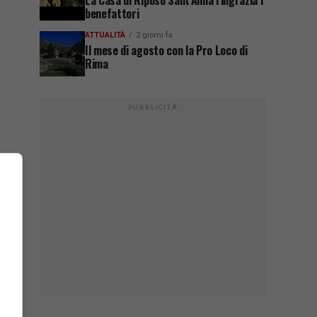
La Casa di Riposo Sant’Anna ringrazia i
benefattori
ATTUALITÀ
2 giorni fa
Il mese di agosto con la Pro Loco di
Rima
PUBBLICITÀ