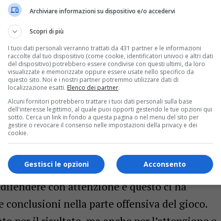
Archiviare informazioni su dispositivo e/o accedervi
Scopri di più
I tuoi dati personali verranno trattati da 431 partner e le informazioni
raccolte dal tuo dispositivo (come cookie, identificatori univoci e altri dati
del dispositivo) potrebbero essere condivise con questi ultimi, da loro
visualizzate e memorizzate oppure essere usate nello specifico da
questo sito. Noi e i nostri partner potremmo utilizzare dati di
lla prova dei suoi ragazzi
coach Gianluca
localizzazione esatti.
Elenco dei partner
.
post gara: “Arrivavamo da una buona settimana
Alcuni fornitori potrebbero trattare i tuoi dati personali sulla base
dell'interesse legittimo, al quale puoi opporti gestendo le tue opzioni qui
la partita di esordio e quel tipo di partita
sotto. Cerca un link in fondo a questa pagina o nel menu del sito per
gestire o revocare il consenso nelle impostazioni della privacy e dei
Invece devo dire che i ragazzi sono partiti
cookie.
ti difensivamente e con un’ottima energia e
Gestisci le opzioni
Acconsento
vallo ad avere un buon vantaggio. Nonostante
difendere con attenzione e questo ci ha
 conclusioni nella parte offensiva del gioco.