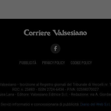
PUBBLICITÀ
PRIVACY POLICY
COOKIE POLICY
lsesiano - Iscrizione al Registro giornali del Tribunale di Vercelli nr.
ROC: n. 25883 - ISSN 2724-6434 - P.IVA: 02598370027
isa Lana - Editore: Valsesiano Editrice S.r.l. - Redazione: via A. Giord
Servizi informatici e concessionaria di pubblicità:
Diario del Web S.r.l.