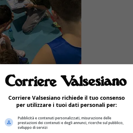
 di campionato Under 14 Maschile (Girone
Corriere Valsesiano richiede il tuo consenso
asket U14
guidata da
coach Gianluca Porzio
per utilizzare i tuoi dati personali per:
l parquet di Vercelli imponendosi con autorità
Pubblicità e contenuti personalizzati, misurazione delle
ices
con il risultato finale di
39-81
. Bravi
prestazioni dei contenuti e degli annunci, ricerche sul pubblico,
sviluppo di servizi