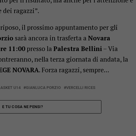
 per il risultato, ma anche per l’attenzione e
e dei ragazzi”.
 riposo, il prossimo appuntamento per gli
orzio
sarà ancora in trasferta a
Novara
re 11:00
presso la
Palestra Bellini
– Via
ntreranno, nella terza giornata di andata, la
EGE NOVARA
. Forza ragazzi, sempre…
BASKET U14
GIANLUCA PORZIO
VERCELLI RICES
E TU COSA NE PENSI?