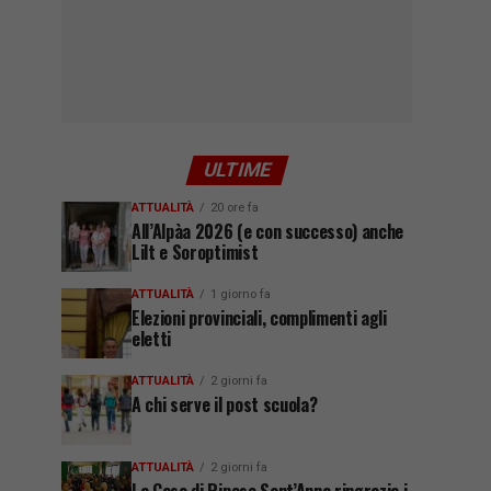
ULTIME
ATTUALITÀ
20 ore fa
All’Alpàa 2026 (e con successo) anche
Lilt e Soroptimist
ATTUALITÀ
1 giorno fa
Elezioni provinciali, complimenti agli
eletti
ATTUALITÀ
2 giorni fa
A chi serve il post scuola?
ATTUALITÀ
2 giorni fa