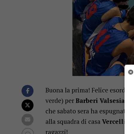
Buona la prima! Felice esordio
verde) per
Barberi Valsesia B
che sabato sera ha espugnato i
alla squadra di casa
Vercelli R
ragazzi!