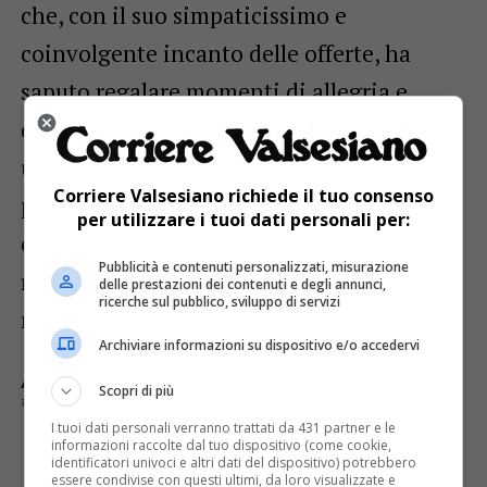
che, con il suo simpaticissimo e
coinvolgente incanto delle offerte, ha
saputo regalare momenti di allegria e
divertimento a tutti i partecipanti. Infine,
un ringraziamento di vero cuore a tutte le
Corriere Valsesiano richiede il tuo consenso
persone che hanno partecipato,
per utilizzare i tuoi dati personali per:
contribuendo con la loro presenza a
Pubblicità e contenuti personalizzati, misurazione
rendere questa festa un bellissimo
delle prestazioni dei contenuti e degli annunci,
ricerche sul pubblico, sviluppo di servizi
momento di condivisione».
Archiviare informazioni su dispositivo e/o accedervi
ARGOMENTI CORRELATI:
CRABBIA
Scopri di più
FESTA DI SAN DEFENDENTE
I tuoi dati personali verranno trattati da 431 partner e le
informazioni raccolte dal tuo dispositivo (come cookie,
identificatori univoci e altri dati del dispositivo) potrebbero
E TU COSA NE PENSI?
essere condivise con questi ultimi, da loro visualizzate e