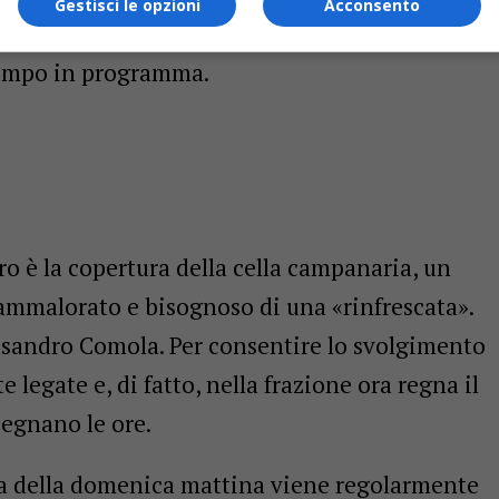
Gestisci le opzioni
Acconsento
era, che proprio in questi giorni è sottoposto a
 tempo in programma.
ro è la copertura della cella campanaria, un
 ammalorato e bisognoso di una «rinfrescata».
essandro Comola. Per consentire lo svolgimento
 legate e, di fatto, nella frazione ora regna il
segnano le ore.
sa della domenica mattina viene regolarmente