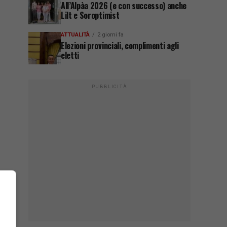
All’Alpàa 2026 (e con successo) anche
Lilt e Soroptimist
ATTUALITÀ
2 giorni fa
Elezioni provinciali, complimenti agli
eletti
PUBBLICITÀ