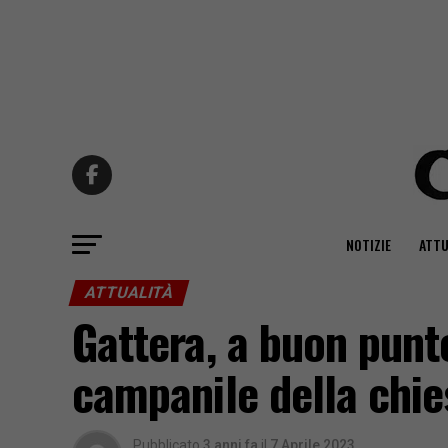
NOTIZIE
ATTU
ATTUALITÀ
Gattera, a buon punto
campanile della chie
Pubblicato
3 anni fa
il
7 Aprile 2023