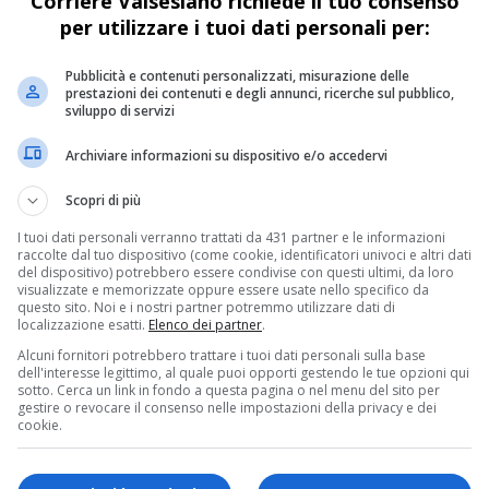
Corriere Valsesiano richiede il tuo consenso
per utilizzare i tuoi dati personali per:
Pubblicità e contenuti personalizzati, misurazione delle
prestazioni dei contenuti e degli annunci, ricerche sul pubblico,
sviluppo di servizi
Archiviare informazioni su dispositivo e/o accedervi
Scopri di più
I tuoi dati personali verranno trattati da 431 partner e le informazioni
raccolte dal tuo dispositivo (come cookie, identificatori univoci e altri dati
del dispositivo) potrebbero essere condivise con questi ultimi, da loro
visualizzate e memorizzate oppure essere usate nello specifico da
questo sito. Noi e i nostri partner potremmo utilizzare dati di
localizzazione esatti.
Elenco dei partner
.
Alcuni fornitori potrebbero trattare i tuoi dati personali sulla base
dell'interesse legittimo, al quale puoi opporti gestendo le tue opzioni qui
sotto. Cerca un link in fondo a questa pagina o nel menu del sito per
gestire o revocare il consenso nelle impostazioni della privacy e dei
cookie.
to i lavori di ristrutturazione del campanile